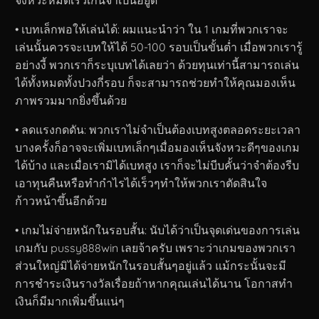
จังหวะหมดเร็วเกินจำเป็นอยู่ดี
• เบทเล็กพอให้เล่นได้: ผมแนะนำว่า ใน 1 เกมที่พวกเราจะ
เล่นนั้นควรจะเบทให้ได้ 50-100 รอบเป็นขั้นต่ำ เมื่อพวกเรารู้
อย่างงี้ พวกเราก็ระบุเบทได้เลยว่า ด้วยทุนเท่านี้สามารถเล่น
ได้ทั้งหมดทั้งปวงกี่รอบ ก็จะสามารถช่วยทำให้คุณมองเห็น
ภาพรวมมากยิ่งขึ้นด้วย
• ลดแรงกดดัน: พวกเราไม่จำเป็นต้องเบทสูงตลอดระยะเวลา
บางครั้งก็อาจจะเพิ่มเบทเล็กๆเมื่อมองเห็นจังหวะดีๆของเกม
ได้บ้าง และเมื่อเรามิได้เบทสูง เราก็จะไม่บีบคั้นว่าจำต้องรีบ
เอาทุนคืนหรือทำกำไรได้เร็วๆทำให้พวกเราตัดสินใจ
ก้าวหน้าขึ้นอีกด้วย
• เกมไม่จ่ายหนักในรอบสั้น: นับได้ว่าเป็นจุดเด่นของการเล่น
เกมกับ pussy888win เลยจ้าครับ เพราะว่าเกมของพวกเรา
ส่วนใหญ่มิได้จ่ายหนักในรอบสั้นๆอยู่แล้ว แม้กระนั้นจะมี
การชำระเงินรางวัลเรื่อยถ้าหากคุณเล่นได้นาน โอกาสทำ
เงินก็มีมากเพิ่มขึ้นแน่ๆ