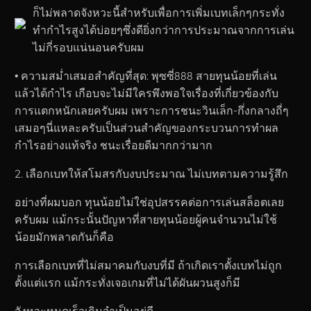
ก็ไม่พลาดจังหวะนี้สำหรับเพื่อการเพิ่มเบทเล็กๆกระทั่ง
ทำกำไรสูงได้บ่อยๆซึ่งดียิ่งกว่าการประมาณจากการเล่น
ไม่กี่รอบแน่นอนครับผม
• ความสม่ำเสมอสำคัญที่สุด: พุซซี่888 สายทุนน้อยที่เล่น
แล้วได้กำไร เกือบจะไม่มีใครพึงพอใจเรื่องที่เกี่ยวข้องกับ
การแตกหนักเลยครับผม เพราะการชนะวินเล็ก-กึ่งกลางถี่ๆ
เสมอๆนี่แหละครับเป็นส่วนสำคัญของกระบวนการทำผล
กำไรอย่างแท้จริง ชนะเรื่อยดีมากกว่ามาก
2. เลือกเบทให้สโมสรกับงบประมาณ ไม่เบทตามความรู้สึก
อย่างที่ผมบอก ทุนน้อยไม่ใช่อุปสรรคต่อการเล่นสล็อตเลย
ครับผม แม้กระนั้นปัญหาที่สายทุนน้อยผู้คนจำนวนไม่ใช้
น้อยมักพลาดกันก็คือ
การเลือกเบทที่ไม่สมาคมกับงบที่มี ถ้าเกิดเราตั้งเบทไม่ถูก
ตั้งแต่แรก แม้กระทั่งเจอเกมที่ไม่ได้ผันผวนสูงก็มี