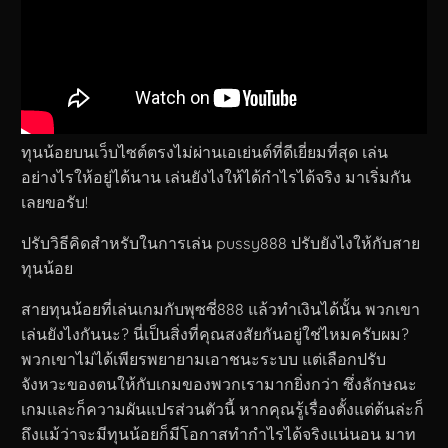
ทุนน้อยบนเว็บไซต์ตรงไม่ผ่านเอเย่นต์ที่ดีเยี่ยมที่สุด เล่น
อย่างไรให้อยู่ได้นาน เล่นยังไงให้ได้กำไรได้จริง มาเริ่มกัน
เลยขอรับ!
ปรับวิธีคิดสำหรับในการเล่น pussy888 ปรับยังไงให้กับสาย
ทุนน้อย
สายทุนน้อยที่เล่นเกมกับพุซซี่888 แล้วทำเงินได้นั้น พวกเขา
เล่นยังไงกันนะ? นี่เป็นสิ่งที่คุณสงสัยกันอยู่ใช่ไหมครับผม?
พวกเขาไม่ได้เพียรพยายามเอาชนะระบบ แต่เลือกปรับ
จังหวะของตนให้กับเกมของพวกเรามากยิ่งกว่า ซึ่งลักษณะ
เกมและก็ความผันแปรส่วนตัวนี้ หากคุณรู้เรื่องตั้งแต่ต้นล่ะก็
ถึงแม้ว่าจะมีทุนน้อยก็มีโอกาสทำกำไรได้จริงแน่นอน มาท