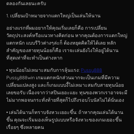
ดลองกันเลยนะครับ
1. เปลี่ยนเป้าหมายจากแตกใหญ่เป็นเล่นให้นาน
อย่างแรกที่ผมอยากให้คุณเริ่มเลยก็คือ การเปลี่ยน
วัตถุประสงค์หรือแนวทางคิดก่อน หากคุณต้องการแตกใหญ่
แตกหนัก แบบรีวิวต่างๆล่ะก็ ต้องหยุดคิดให้ได้เลย หลัก
สำคัญของสายทุนน้อยก็คือ เราจะเล่นยังไงให้อยู่ได้นาน
ที่สุดเท่าที่จะทำเป็นต่างหาก
• ทุนน้อยไม่เหมาะสมกับการลุ้นแรง:
Pussy888
Pussy888win เกมแตกหนักส่วนมากจะเป็นเกมที่มีความ
เปลี่ยนแปลงสูง และก็เกมแบบงี้ไม่เหมาะสมกับสายทุนน้อย
เลยขอรับ เนื่องจากว่าสปินเยอะแยะ ทุนของพวกเราอาจจะมี
ไม่มากพอจนกระทั่งท้ายที่สุดก็ไปถึงรอบโบนัสไม่ได้นั่นเอง
• เล่นได้นานก็ทราบจังหวะเยอะขึ้น: ถ้าหากคุณเล่นได้นาน
ขึ้น คุณจะเริ่มมองเห็นรูปแบบหรือจังหวะของเกมเยอะขึ้น
เรื่อยๆ ซึ่งหลายคน