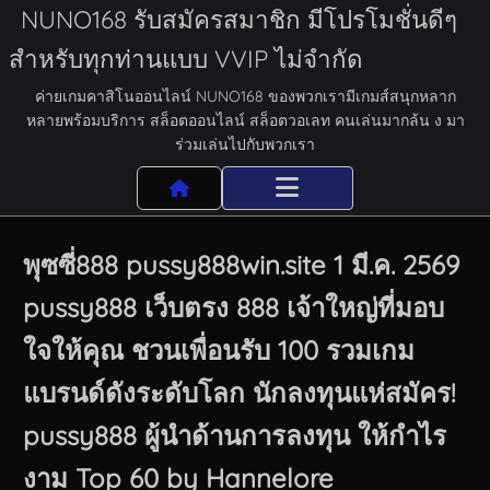
NUNO168 รับสมัครสมาชิก มีโปรโมชั่นดีๆ
สำหรับทุกท่านแบบ VVIP ไม่จำกัด
ค่ายเกมคาสิโนออนไลน์ NUNO168 ของพวกเรามีเกมส์สนุกหลาก
หลายพร้อมบริการ สล็อตออนไลน์ สล็อตวอเลท คนเล่นมากล้น ง มา
ร่วมเล่นไปกับพวกเรา
พุซซี่888 pussy888win.site 1 มี.ค. 2569
pussy888 เว็บตรง 888 เจ้าใหญ่ที่มอบ
ใจให้คุณ ชวนเพื่อนรับ 100 รวมเกม
แบรนด์ดังระดับโลก นักลงทุนแห่สมัคร!
pussy888 ผู้นำด้านการลงทุน ให้กำไร
งาม Top 60 by Hannelore