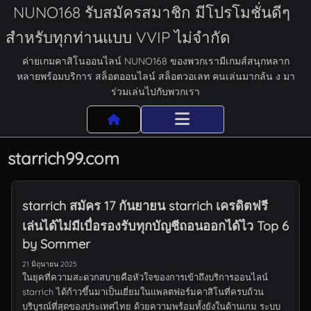
NUNO168 รับสมัครสมาชิก มีโปรโมชั่นดีๆ
สำหรับทุกท่านแบบ VVIP ไม่จำกัด
ค่ายเกมคาสิโนออนไลน์ NUNO168 ของพวกเรามีเกมส์สนุกหลาก
หลายพร้อมบริการ สล็อตออนไลน์ สล็อตวอเลท คนเล่นมากล้น ง มา
ร่วมเล่นไปกับพวกเรา
starrich99.com
starrich สมัคร 17 กันยายน starrich เครดิตฟรี
เล่นได้ไม่มีเบื่อรองรับทุกบัญชีถอนออกได้ไว Top 6
by Sommer
21 มิถุนายน 2025
ในยุคที่ความสะดวกสบายคือหัวใจของการเข้าถึงบริการออนไลน์
starrich ได้ก้าวขึ้นมาเป็นเยี่ยมในแพลตฟอร์มคาสิโนที่ครบถ้วน
บริบูรณ์ที่สุดของประเทศไทย ด้วยความพร้อมทั้งยังในด้านเกม ระบบ