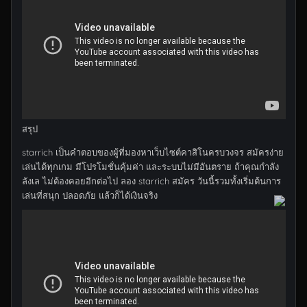
สรุป
starrich เป็นคำตอบของผู้ที่มองหาเว็บไซต์คาสิโนครบวงจร สมัครง่าย
เล่นได้ทุกเกม มีโปรโมชั่นคุ้มค่า และระบบไม่มีอันตราย ถ้าคุณกำลัง
ลังเล ไม่ต้องคอยอีกต่อไป ลอง starrich สมัคร วันนี้รวมทั้งเริ่มต้นการ
เล่นที่สนุก ปลอดภัย แล้วก็ได้เงินจริง