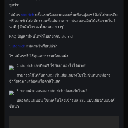
พูดว่า:
“สมัคร
starrich
ครั้งแรกเนื่องจากมองเห็นเพื่อนฝูงแชร์ลิงก์โปรเครดิต
ฟรี ลองเข้าไปสมัครรวมทั้งเล่นบาคาร่า ชนะถอนเงินได้จริงภายใน 1
นาที รู้สึกมั่นใจรวมทั้งเล่นต่อยาวๆ”
FAQ ปัญหาที่พบได้ทั่วไปเกี่ยวกับ starrich
1.
starrich
สมัครฟรีหรือเปล่า?
ใช่ สมัครฟรี ไร้คุณค่าธรรมเนียมแฝง
2. starrich เครดิตฟรี ใช้กับเกมอะไรได้บ้าง?
สามารถใช้ได้กับทุกเกม เว้นเสียแต่บางโปรโมชั่นที่บางทีอาจ
จำกัดเฉพาะสล็อตหรือคาสิโนสด
3. ระบบฝากถอนของ starrich ปลอดภัยไหม?
ปลอดภัยแน่นอน ใช้เทคโนโลยีเข้ารหัส SSL แบบเดียวกับแบงค์
ชั้นนำ