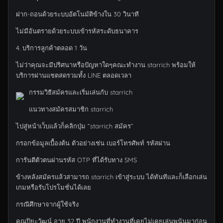
ฝาก-ถอนด้วยระบบอัตโนมัติข้างใน 30 วินาที
ไม่มีอันตรายด้วยระบบเข้ารหัสระดับธนาคาร
4. บริการลูกค้าตลอด 1 วัน
ไม่ว่าคุณจะมีปริศนาหรือปัญหาใดๆคณะทำงาน starrich พร้อมให้
บริการผ่านแชตสดรวมทั้ง LINE ตลอดเวลา
กรรมวิธีสมัครและเริ่มเล่นกับ starrich
แนวทางสมัครสมาชิก starrich
ไปสู่หน้าเว็บแล้วก็คลิกปุ่ม “starrich สมัคร”
กรอกข้อมูลเบื้องต้น ตัวอย่างเช่น เบอร์โทรศัพท์ รหัสผ่าน
การันตีตัวตนผ่านรหัส OTP ที่ได้รับทาง SMS
ข้างหลังสมัครแล้วสามารถ starrich เข้าสู่ระบบ ได้ทันทีและก็เลือกเล่น
เกมหรือรับโปรโมชั่นได้เลย
กรณีศึกษาจากผู้ใช้จริง
คุณปิยะวัฒน์ อายุ 32 ปี พนักงานที่ทำงานที่เคยไม่เคยเล่นพนันมาก่อน