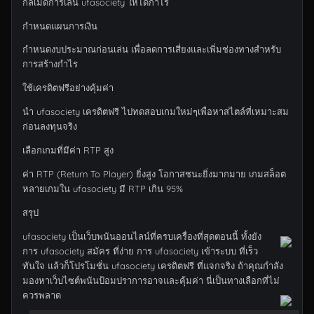
กลเม็ดการเล่น ufasociety ให้ได้กำไร
กำหนดแผนการเงิน
กำหนดงบประมาณก่อนเล่น เพื่อลดการเสี่ยงและเพิ่มช่องทางสำหรับ
การสร้างกำไร
ใช้เครดิตฟรีอย่างคุ้มค่า
นำ ufasociety เครดิตฟรี ไปทดสอบเกมใหม่ๆเพื่อหาสไตล์ที่เหมาะสม
ก่อนลงทุนจริง
เลือกเกมที่มีค่า RTP สูง
ค่า RTP (Return To Player) ยิ่งสูง โอกาสชนะยิ่งมากมาย เกมสล็อต
หลายเกมใน ufasociety มี RTP เกิน 95%
สรุป
ufasociety เป็นเว็บพนันออนไลน์ที่ครบเครื่องที่สุดตอนนี้ ทั้งยัง
การ ufasociety สมัคร ที่ง่าย การ ufasociety เข้าระบบ ที่เร็ว
ทันใจ แล้วก็โปรโมชั่น ufasociety เครดิตฟรี ที่แจกจริง ถ้าคุณกำลัง
มองหาเว็บไซต์พนันป้อมปราการอาจและคุ้มค่า นี่เป็นทางเลือกที่ไม่
ควรพลาด