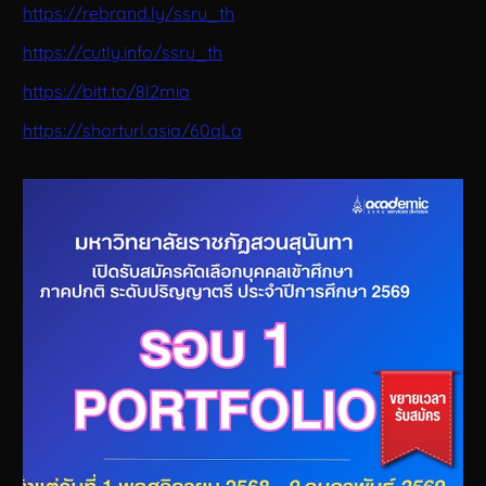
https://rebrand.ly/ssru_th
https://cutly.info/ssru_th
https://bitt.to/8l2mia
https://shorturl.asia/60qLa