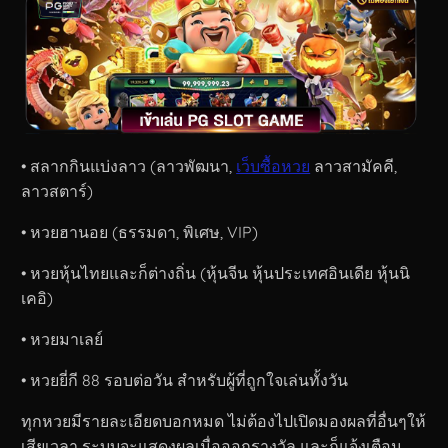
• สลากกินแบ่งลาว (ลาวพัฒนา,
เว็บซื้อหวย
ลาวสามัคคี,
ลาวสตาร์)
• หวยฮานอย (ธรรมดา, พิเศษ, VIP)
• หวยหุ้นไทยและก็ต่างถิ่น (หุ้นจีน หุ้นประเทศอินเดีย หุ้นนิ
เคอิ)
• หวยมาเลย์
• หวยยี่กี 88 รอบต่อวัน สำหรับผู้ที่ถูกใจเล่นทั้งวัน
ทุกหวยมีรายละเอียดบอกหมด ไม่ต้องไปเปิดมองผลที่อื่นๆให้
เสียเวลา ระบบจะแสดงผลเมื่อออกรางวัล และก็แจ้งเตือน