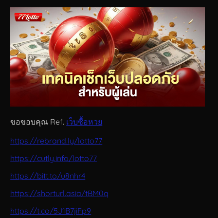
ขอขอบคุณ Ref.
เว็บซื้อหวย
https://rebrand.ly/lotto77
https://cutly.info/lotto77
https://bitt.to/u8nhr4
https://shorturl.asia/tBM0q
https://t.co/5J1B7jiFp9