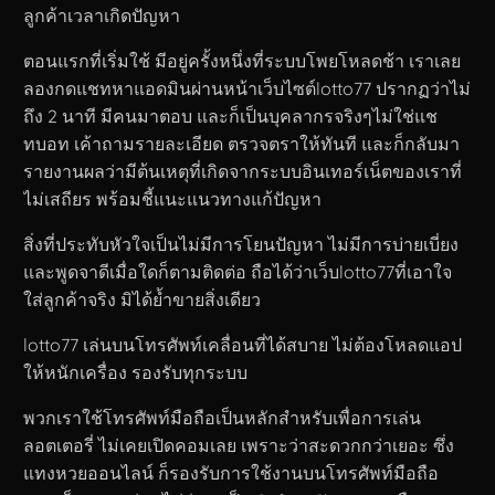
ลูกค้าเวลาเกิดปัญหา
ตอนแรกที่เริ่มใช้ มีอยู่ครั้งหนึ่งที่ระบบโพยโหลดช้า เราเลย
ลองกดแชทหาแอดมินผ่านหน้าเว็บไซต์lotto77 ปรากฏว่าไม่
ถึง 2 นาที มีคนมาตอบ และก็เป็นบุคลากรจริงๆไม่ใช่แช
ทบอท เค้าถามรายละเอียด ตรวจตราให้ทันที และก็กลับมา
รายงานผลว่ามีต้นเหตุที่เกิดจากระบบอินเทอร์เน็ตของเราที่
ไม่เสถียร พร้อมชี้แนะแนวทางแก้ปัญหา
สิ่งที่ประทับหัวใจเป็นไม่มีการโยนปัญหา ไม่มีการบ่ายเบี่ยง
และพูดจาดีเมื่อใดก็ตามติดต่อ ถือได้ว่าเว็บlotto77ที่เอาใจ
ใส่ลูกค้าจริง มิได้ย้ำขายสิ่งเดียว
lotto77 เล่นบนโทรศัพท์เคลื่อนที่ได้สบาย ไม่ต้องโหลดแอป
ให้หนักเครื่อง รองรับทุกระบบ
พวกเราใช้โทรศัพท์มือถือเป็นหลักสำหรับเพื่อการเล่น
ลอตเตอรี่ ไม่เคยเปิดคอมเลย เพราะว่าสะดวกกว่าเยอะ ซึ่ง
แทงหวยออนไลน์ ก็รองรับการใช้งานบนโทรศัพท์มือถือ