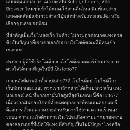
แบบเต็มแบบอย่าง ไม่ว่าจะเป็น Safari, Chrome, หรือ
Browser ไหนๆก็เข้าได้หมด ใช้งานลื่นไหล พิมพ์เลขง่าย
แสดงผลลัพธ์แจ่มกระจ่าง มีปุ่มลัดสำหรับแทงเลขเดิม หรือ
เลือกชุดเลขยอดนิยม
ที่สำคัญเป็นเว็บโหลดเร็ว ไม่ค้าง ไม่กระตุกตอนกดแทงหวย
ซึ่งเป็นปัญหาที่เราเคยเจอกับบางเว็บไซต์ขณะที่มีคนเข้า
เยอะแยะ
สรุปจากผู้ที่ใช้จริง ไม่มีอวย เว็บไซต์ลอตเตอรี่ป้อมปราการ
ดวงใจได้มากที่สุดในปีนี้เป็น lotto77
ภายหลังที่ผ่านอีกทั้งเว็บlotto77ดี เว็บไซต์แย่ เว็บไซต์โกง
เว็บล่มมาเยอะแยะ พวกเรากล้ากล่าวได้เต็มปากว่าเว็บ แทง
หวยออนไลน์ ที่พวกเรามั่นใจสูงที่สุดในขณะนี้คือ lotto77
เนื่องจากมันตอบโจทย์ทั้งหมดทุกอย่างที่คนเล่นลอตเตอรี่
ต้องการ ตั้งแต่ความง่ายสำหรับการใช้งาน ความเร็วของ
ระบบ ความแน่ใจด้านการเงิน ไปจนถึงความมากมายหลาย
ของลอตเตอรี่ที่เปิดให้แทง ที่สำคัญเป็นไม่มีปัญหาโกงหรือ