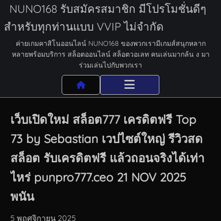
NUNO168 รับสมัครสมาชิก มีโปรโมชั่นดีๆ
สำหรับทุกท่านแบบ VVIP ไม่จำกัด
ค่ายเกมคาสิโนออนไลน์ NUNO168 ของพวกเรามีเกมส์สนุกหลาก
หลายพร้อมบริการ สล็อตออนไลน์ สล็อตวอเลท คนเล่นมากล้น ง มา
ร่วมเล่นไปกับพวกเรา
เว็บเปิดใหม่ สล็อต777 เครดิตฟรี Top
73 by Sebastian เวปไซต์ใหญ่ รีวิวสด
สล็อต รับเครดิตฟรี แล้วถอนจริงได้เท่า
ไหร่ punpro777.ceo 21 NOV 2025
พนัน
5 พฤศจิกายน 2025