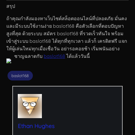
สรุป
ถ้าคุณกำลังมองหาเว็บไซต์สล็อตออนไลน์ที่ปลอดภัย มั่นคง
และมีระบบใช้งานง่าย baslot168 คือตัวเลือกที่ตอบปัญหา
สูงที่สุด ด้วยระบบ สมัคร baslot168 ที่รวดเร็วทันใจ พร้อม
เข้าสู่ระบบ baslot168 ได้ทุกที่ทุกเวลา แล้วก็ เครดิตฟรี แจก
ให้ผู้เล่นใหม่ทุกเมื่อเชื่อวัน อย่ารอคอยช้า เริ่มพนันอย่าง
ชาญฉลาดกับ
baslot168
ได้แล้ววันนี้
baslot168
Ethan Hughes