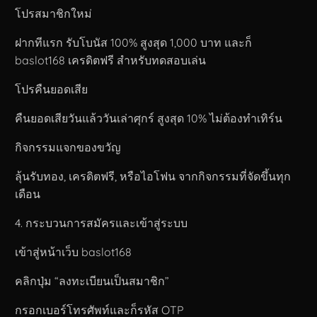
โปรสมาชิกใหม่
ฝากทีแรก รับโบนัส 100% สูงสุด 1,000 บาท และก็
baslot168 เครดิตฟรี สำหรับทดสอบเล่น
โปรคืนยอดเสีย
คืนยอดเสียวันแล้ววันเล่าศุกร์ สูงสุด 10% ไม่ต้องทำเทิร์น
กิจกรรมแจกของขวัญ
ลุ้นรับทอง, เครดิตฟรี, หรือไอโฟน จากกิจกรรมที่จัดขึ้นทุก
เดือน
4. กระบวนการสมัครและเข้าสู่ระบบ
เข้าสู่หน้าเว็บ baslot168
คลิกปุ่ม “ลงทะเบียนเป็นสมาชิก”
กรอกเบอร์โทรศัพท์และก็รหัส OTP