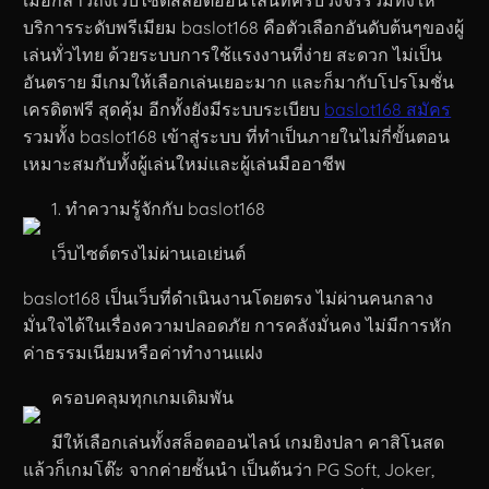
บริการระดับพรีเมียม baslot168 คือตัวเลือกอันดับต้นๆของผู้
เล่นทั่วไทย ด้วยระบบการใช้แรงงานที่ง่าย สะดวก ไม่เป็น
อันตราย มีเกมให้เลือกเล่นเยอะมาก และก็มากับโปรโมชั่น
เครดิตฟรี สุดคุ้ม อีกทั้งยังมีระบบระเบียบ
baslot168 สมัคร
รวมทั้ง baslot168 เข้าสู่ระบบ ที่ทำเป็นภายในไม่กี่ขั้นตอน
เหมาะสมกับทั้งผู้เล่นใหม่และผู้เล่นมืออาชีพ
1. ทำความรู้จักกับ baslot168
เว็บไซต์ตรงไม่ผ่านเอเย่นต์
baslot168 เป็นเว็บที่ดำเนินงานโดยตรง ไม่ผ่านคนกลาง
มั่นใจได้ในเรื่องความปลอดภัย การคลังมั่นคง ไม่มีการหัก
ค่าธรรมเนียมหรือค่าทำงานแฝง
ครอบคลุมทุกเกมเดิมพัน
มีให้เลือกเล่นทั้งสล็อตออนไลน์ เกมยิงปลา คาสิโนสด
แล้วก็เกมโต๊ะ จากค่ายชั้นนำ เป็นต้นว่า PG Soft, Joker,