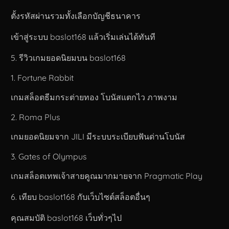
ตั้งรหัสผ่านรวมทั้งเลือกบัญชีธนาคาร
เข้าสู่ระบบ baslot168 แล้วเริ่มเล่นได้ทันที
5. รีวิวเกมยอดนิยมบน baslot168
1. Fortune Rabbit
เกมสล็อตธีมกระต่ายทอง โบนัสแตกไว ภาพงาม
2. Roma Plus
เกมยอดนิยมจาก JILI มีระบบระเบียบฟันด่านโบนัส
3. Gates of Olympus
เกมสล็อตเทพเจ้าสายคูณมากมายจาก Pragmatic Play
6. เทียบ baslot168 กับเว็บไซต์สล็อตอื่นๆ
คุณสมบัติ baslot168 เว็บทั่วๆไป