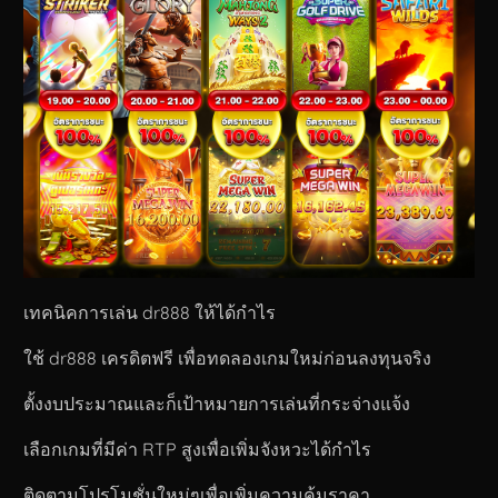
เทคนิคการเล่น dr888 ให้ได้กำไร
ใช้ dr888 เครดิตฟรี เพื่อทดลองเกมใหม่ก่อนลงทุนจริง
ตั้งงบประมาณและก็เป้าหมายการเล่นที่กระจ่างแจ้ง
เลือกเกมที่มีค่า RTP สูงเพื่อเพิ่มจังหวะได้กำไร
ติดตามโปรโมชั่นใหม่ๆเพื่อเพิ่มความคุ้มราคา