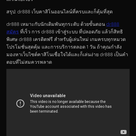
สรุป: dr888 เว็บคาสิโนออนไลน์ที่ครบและก็คุ้มที่สุด
dr888 เหมาะกับนักเดิมพันทุกระดับ ด้วยขั้นตอน
dr888
สมัคร
ที่เร็ว การ dr888 เข้าสู่ระบบ ที่ปลอดภัย แล้วก็สิทธิ
พิเศษ dr888 เครดิตฟรี สำหรับผู้เล่นใหม่ เกมครบทุกหมวด
โปรโมชั่นสุดคุ้ม และการบริการตลอด 1 วัน ถ้าคุณกำลัง
มองหาเว็บไซต์คาสิโนเชื่อใจได้และก็เล่นง่าย dr888 เป็นคำ
ตอบที่ไม่สมควรพลาด