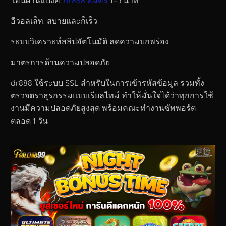
โอนผ่านแบงค์:
dr888 สมัคร
1–3 นาที
อีวอลเล็ท: สบายและก็เร็ว
ระบบวิเคราะห์สลิปอัตโนมัติ ลดความบกพร่อง
มาตรการด้านความปลอดภัย
dr888 ใช้ระบบ SSL สำหรับในการเข้ารหัสข้อมูล รวมทั้ง
ตรวจตราธุรกรรมแบบเรียลไทม์ ทำให้มั่นใจได้ว่าทุกการใช้
งานมีความปลอดภัยสูงสุด พร้อมคณะทำงานซัพพอร์ต
ตลอด 1 วัน