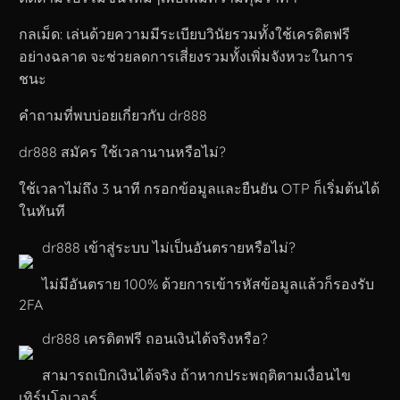
กลเม็ด: เล่นด้วยความมีระเบียบวินัยรวมทั้งใช้เครดิตฟรี
อย่างฉลาด จะช่วยลดการเสี่ยงรวมทั้งเพิ่มจังหวะในการ
ชนะ
คำถามที่พบบ่อยเกี่ยวกับ dr888
dr888 สมัคร ใช้เวลานานหรือไม่?
ใช้เวลาไม่ถึง 3 นาที กรอกข้อมูลและยืนยัน OTP ก็เริ่มต้นได้
ในทันที
dr888 เข้าสู่ระบบ ไม่เป็นอันตรายหรือไม่?
ไม่มีอันตราย 100% ด้วยการเข้ารหัสข้อมูลแล้วก็รองรับ
2FA
dr888 เครดิตฟรี ถอนเงินได้จริงหรือ?
สามารถเบิกเงินได้จริง ถ้าหากประพฤติตามเงื่อนไข
เทิร์นโอเวอร์