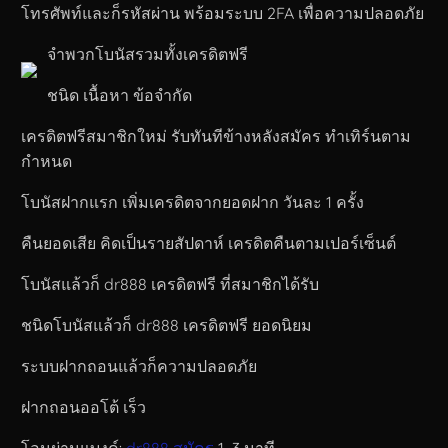
โทรศัพท์และก็รหัสผ่าน พร้อมระบบ 2FA เพื่อความปลอดภัย
จำพวกโบนัสรวมทั้งเครดิตฟรี
ชนิด เนื้อหา ข้อจำกัด
เครดิตฟรีสมาชิกใหม่ รับทันทีข้างหลังสมัคร ทำเทิร์นตาม
กำหนด
โบนัสฝากแรก เพิ่มเครดิตจากยอดฝาก วันละ 1 ครั้ง
คืนยอดเสีย คิดเป็นรายสัปดาห์ เครดิตคืนตามเปอร์เซ็นต์
โบนัสแล้วก็ dr888 เครดิตฟรี ที่สมาชิกได้รับ
ชนิดโบนัสแล้วก็ dr888 เครดิตฟรี ยอดนิยม
ระบบฝากถอนแล้วก็ความปลอดภัย
ฝากถอนออโต้ เร็ว