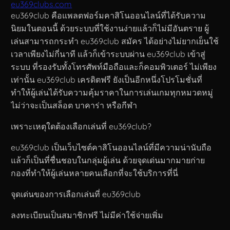
eu369clubs.com
eu369club คือแพลตฟอร์มคาสิโนออนไลน์ที่ได้รับความ
นิยมในตอนนี้ ด้วยระบบที่ใช้งานง่ายแล้วก็ไม่มีอันตราย ผู้
เล่นสามารถกระทำ eu369club สมัคร ได้อย่างไม่ยากเย็นใช้
เวลาเพียงไม่กี่นาที แล้วก็เข้าระบบผ่าน eu369club เข้าสู่
ระบบ ที่รองรับทั้งโทรศัพท์มือถือและก็คอมพิวเตอร์ ไม่เพียง
เท่านั้น eu369club เครดิตฟรี ยังเป็นอีกหนึ่งโปรโมชั่นที่
ทำให้ผู้เล่นได้รับความคุ้มราคาในการเล่นเกมทุกหมวดหมู่
ไม่ว่าจะเป็นสล็อต บาคาร่า หรือกีฬา
เพราะเหตุใดต้องเลือกเล่นที่ eu369club?
eu369club เป็นเว็บไซต์คาสิโนออนไลน์ที่มีความน่านับถือ
แล้วก็เป็นที่ชื่นชอบในกลุ่มผู้เล่น ด้วยจุดเด่นมากมายก่าย
กองที่ทำให้ผู้เล่นหลายคนเลือกที่จะใช้บริการที่นี่
จุดเด่นของการเลือกเล่นที่ eu369club
ลงทะเบียนเป็นสมาชิกฟรี ไม่มีค่าใช้จ่ายเพิ่ม