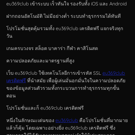
eu369club เข้าระบบ เร็วทันใจ รองรับทั้ง iOS และ Android
ฝากถอนอัตโนมัติ ไม่มีอย่างต่ำ ระบบทำธุรกรรมได้ทันที
โปรโมชั่นสุดคุ้มรวมทั้ง eu369club เครดิตฟรี แจกจริงทุก
วัน
เกมครบวงจร สล็อต บาคาร่า กีฬา คาสิโนสด
ความปลอดภัยและมาตรฐานที่สูง
เว็บ eu369club ใช้เทคโนโลยีการเข้ารหัส SSL
eu369club
เครดิตฟรี
ที่นำสมัย เพื่อผู้เล่นมั่นอกมั่นใจในความปลอดภัย
ของข้อมูลส่วนตัวรวมทั้งกระบวนการทำธุรกรรมทุกขั้น
ตอน
โปรโมชั่นและก็ eu369club เครดิตฟรี
หนึ่งในลักษณะเด่นของ
eu369club
คือโปรโมชั่นที่มากมาย
แล้วก็คุ้ม โดยเฉพาะอย่างยิ่ง eu369club เครดิตฟรี ซึ่ง