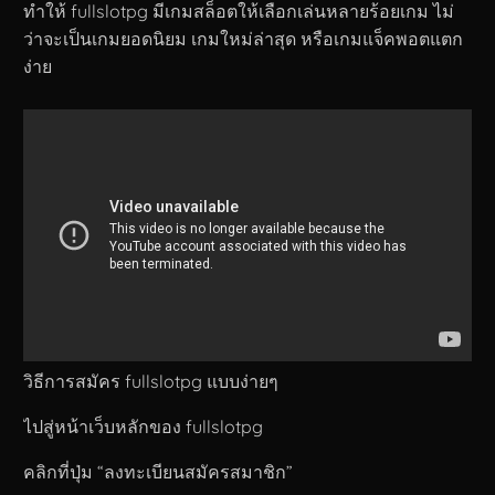
ทำให้ fullslotpg มีเกมสล็อตให้เลือกเล่นหลายร้อยเกม ไม่
ว่าจะเป็นเกมยอดนิยม เกมใหม่ล่าสุด หรือเกมแจ็คพอตแตก
ง่าย
วิธีการสมัคร fullslotpg แบบง่ายๆ
ไปสู่หน้าเว็บหลักของ fullslotpg
คลิกที่ปุ่ม “ลงทะเบียนสมัครสมาชิก”