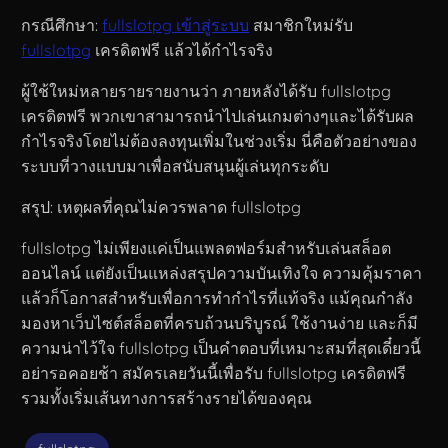
กรณีศึกษา:
fullslotpg เข้าสู่ระบบ
สมาชิกใหม่รับ
fullslotpg
เครดิตฟรี แล้วได้กำไรจริง
ผู้ใช้ใหม่หลายรายรายงานว่า ภายหลังได้รับ fullslotpg
เครดิตฟรี พวกเขาสามารถนำไปเล่นเกมต่างๆและได้รับผล
กำไรจริงโดยไม่ต้องลงทุนเพิ่มในช่วงเริ่ม นี่คือตัวอย่างของ
ระบบที่วางแบบมาเพื่อสนับสนุนผู้เล่นทุกระดับ
สรุป: เหตุผลที่คุณไม่ควรพลาด fullslotpg
fullslotpg ไม่เพียงแค่เป็นแพลตฟอร์มสำหรับเล่นสล็อต
ออนไลน์ แต่ยังเป็นแหล่งสรุปความบันเทิงใจ ความคุ้มราคา
แล้วก็โอกาสสำหรับเพื่อการทำกำไรที่แท้จริง แม้คุณกำลัง
มองหาเว็บไซต์สล็อตที่ครบถ้วนบริบูรณ์ ใช้งานง่าย และก็มี
ความน่าไว้ใจ fullslotpg เป็นคำตอบที่เหมาะสมที่สุดเดี๋ยวนี้
อย่ารอคอยช้า สมัครเลยวันนี้เพื่อรับ fullslotpg เครดิตฟรี
รวมทั้งเริ่มเส้นทางการสร้างรายได้ของคุณ