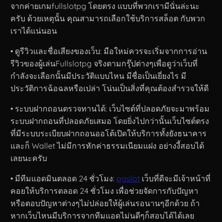
จากค่ายเกมfullslotpg โดยตรง แบบที่พวกเรามีนั่นล่ะนะ
ครับ ด้วยเหตุนั้น คุณสามารถเลือกใช้บริการสล็อต กับพวก
เราได้แน่นอน
• ดูรีวิวและชื่อเสียงของเว็บ: มือใหม่ควรจะเริ่มจากการอ่าน
รีวิวของผู้เล่นFullslotpg จริงตามกรุ๊ปต่างๆเพื่อดูว่าเว็บที่
กำลังจะเลือกนั้นมีประวัติแบบไหน มีชื่อเป็นเยี่ยงไร มี
ประวัติการฉ้อฉลหรือเปล่า โน่นเป็นสิ่งที่คุณต้องสำรวจให้ดี
• ระบบฝากถอนตรวจทานได้: เว็บไซต์ที่ปลอดภัยจะมาพร้อม
ระบบฝากถอนที่ปลอดภัยเสมอ โดยยิ่งไปกว่านั้นเว็บไซต์ตรง
ที่มีระบบระเบียบฝากถอนออโต้เปิดให้บริการทั้งยังธนาคาร
และก็ Wallet ไม่มีการหักค่าธรรมเนียมแฝง อย่างงี้สอบได้
เลยนะครับ
• มีทีมแอดมินตลอด 24 ชั่วโมง:
pgslot
เว็บที่ดีจะมีเจ้าหน้าที่
คอยให้บริการตลอด 24 ชั่วโมง เพื่อช่วยจัดการกับปัญหา
หรือตอบปัญหาต่างๆไม่ปล่อยให้ผู้เล่นรอนานๆอีกด้วย ถ้า
หากเว็บไหนมีบริการจากทีมแอดไม่นดีๆก็สอบได้ได้เลย