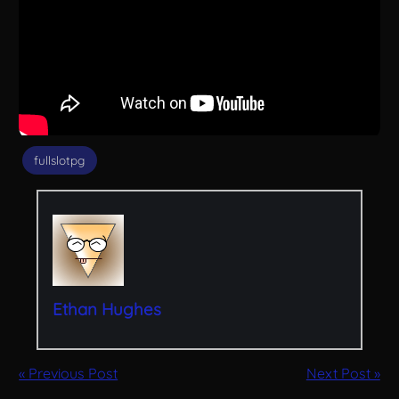
fullslotpg
Ethan Hughes
« Previous Post
Next Post »