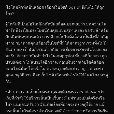
มือใหม่ฝึกหัดปั่นสล็อต เลือกเว็บไซต์ pgslot ยังไงไม่ให้ถูก
โกง?
ผู้ใดกันที่เป็นมือใหม่ฝึกหัดปั่นสล็อต บอกเลยว่า บทความใน
พาร์ทนี้จะเป็นประโยชน์กับคุณแบบสุดๆเลยล่ะขอรับ สำหรับ
นักเดิมพันทุกคนแล้ว การเลือกเว็บไซต์สล็อต เป็นสิ่งที่สำคัญ
มากมายๆหากคุณเลือกเว็บไซต์ที่มิได้มาตรฐานรวมทั้งไม่มี
อันตรายล่ะก็ มันก็เช่นเดียวกับการเสี่ยงดวงสองชั้นไปเลยล่ะ
ขอรับ ต้องบากบั่นทำกำไรในเกมpgslot ที่บางทีก็อาจจะถูก
ปรับแต่งมา ไม่สบายใจอีกว่าจะถอนเงินจากเว็บไซต์สล็อต
ออนไลน์นั้นๆได้หรือไม่ ด้วยเหตุผลดังกล่าว pgslot จะพา
คุณมาดูวิธีการเลือกเว็บไซต์ เลือกเช่นไรไม่ให้โดนโกง มาดู
กัน!
• สำรวจความเป็นเว็บตรง: คุณจะต้องตรวจตราก่อนเลยว่า
เว็บที่กำลังใช้บริการนั้นเป็นเว็บตรงไม่ผ่านเอเย่นต์จริงหรือ
ไม่? แน่นอนครับว่า มันเกิดเรื่องที่อาจจะตรวจดูได้ยาก แม้
กระนั้นเว็บไซต์ตรงส่วนใหญ่จะมี Certificate หรือการยืนยัน