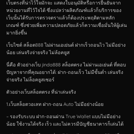
เว็บตรงที่น่าไว้ใจมักจะ แสดงใบอนุมัติหรือการยืนยันจาก
หน่วยงานที่ไว้ใจได้ ซึ่งแปลว่าผลิตภัณฑ์แล้วก็บริการของ
เว็บนั้นได้รับการตรวจตราแล้วก็ต้องประพฤติตามหลัก
เกณฑ์ ซึ่งช่วยเพิ่มความปลอดภัยแล้วก็ความเชื่อมั่นให้ผู้เล่น
มากยิ่งขึ้น
เว็บไซต์ สล็อต888 ไม่ผ่านเอเย่นต์ ฝากเร็วถอนไว ไม่มีอย่าง
น้อย เล่นจริงจ่ายจริง ไม่ล้อคยูส
นี่คือ ตัวอย่างเว็บ jinda888 สล็อตตรง ไม่ผ่านเอเย่นต์ ที่ตอบ
ปัญหาจากที่คุณอยากได้: ฝาก-ถอนเร็ว ไม่มีขั้นต่ำ เล่นจริง
จ่ายจริง ไม่ล็อคยูสเซอร์
ตัวอย่างเว็บสล็อตตรง ที่น่าเล่นจริง
1.เว็บสล็อตวอเลท ฝาก-ถอน Auto ไม่มีอย่างน้อย
– รองรับระบบ ฝาก-ถอนผ่าน True Wallet แบบไม่มีอย่าง
น้อย ใช้งานได้จริง เร็ว และไม่ควรมีบัญชีธนาคารก็เล่นได้