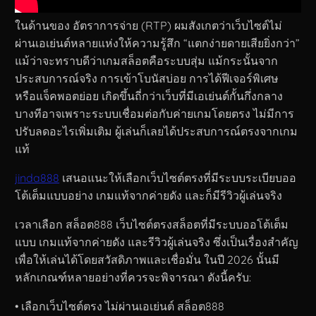
ในด้านของ อัตราการจ่าย (RTP) ผมสังเกตว่าเว็บไซต์ไม่
ผ่านเอเย่นต์หลายแห่งให้ความรู้สึก “แตกง่ายดายเสียยิ่งกว่า”
แม้ว่าจะทราบดีว่าเกมสล็อตคือระบบสุ่ม แม้กระนั้นจาก
ประสบการณ์จริง การเข้าโบนัสบ่อย การได้ฟีเจอร์พิเศษ
หรือแจ็คพอตย่อย เกิดขึ้นถี่กว่าเว็บที่มีเอเย่นต์กั้นกึ่งกลาง
บางทีอาจเพราะระบบเชื่อมต่อกับค่ายเกมโดยตรง ไม่มีการ
ปรับลดอะไรเพิ่มเติม ผู้เล่นก็เลยได้ประสบการณ์ตรงจากเกม
แท้
jinda888
เสนอแนะให้เลือกเว็บไซต์ตรงที่มีระบบระเบียบออ
โต้เต็มแบบอย่าง เกมแท้จากค่ายดัง และก็มีรีวิวผู้เล่นจริง
เวลาเลือก สล็อต888 เว็บไซต์ตรงสล็อตที่มีระบบออโต้เต็ม
แบบ เกมแท้จากค่ายดัง และรีวิวผู้เล่นจริง ซึ่งเป็นเรื่องสำคัญ
เพื่อให้เล่นได้โดยสวัสดิภาพและเชื่อมั่น ในปี 2026 นั้นมี
หลักเกณฑ์หลายอย่างที่ควรจะพิจารณา ดังนี้ครับ:
• เลือกเว็บไซต์ตรง ไม่ผ่านเอเย่นต์ สล็อต888