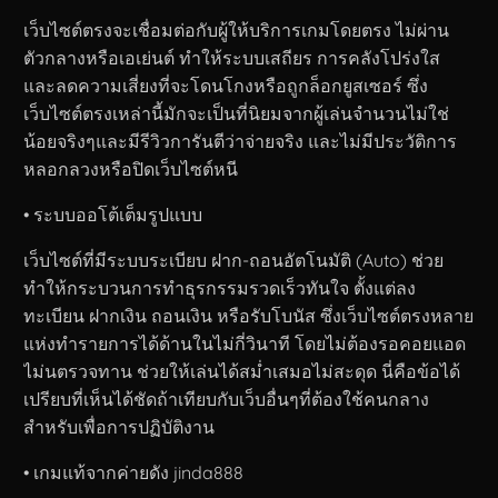
เว็บไซต์ตรงจะเชื่อมต่อกับผู้ให้บริการเกมโดยตรง ไม่ผ่าน
ตัวกลางหรือเอเย่นต์ ทำให้ระบบเสถียร การคลังโปร่งใส
และลดความเสี่ยงที่จะโดนโกงหรือถูกล็อกยูสเซอร์ ซึ่ง
เว็บไซต์ตรงเหล่านี้มักจะเป็นที่นิยมจากผู้เล่นจำนวนไม่ใช่
น้อยจริงๆและมีรีวิวการันตีว่าจ่ายจริง และไม่มีประวัติการ
หลอกลวงหรือปิดเว็บไซต์หนี
• ระบบออโต้เต็มรูปแบบ
เว็บไซต์ที่มีระบบระเบียบ ฝาก-ถอนอัตโนมัติ (Auto) ช่วย
ทำให้กระบวนการทำธุรกรรมรวดเร็วทันใจ ตั้งแต่ลง
ทะเบียน ฝากเงิน ถอนเงิน หรือรับโบนัส ซึ่งเว็บไซต์ตรงหลาย
แห่งทำรายการได้ด้านในไม่กี่วินาที โดยไม่ต้องรอคอยแอด
ไม่นตรวจทาน ช่วยให้เล่นได้สม่ำเสมอไม่สะดุด นี่คือข้อได้
เปรียบที่เห็นได้ชัดถ้าเทียบกับเว็บอื่นๆที่ต้องใช้คนกลาง
สำหรับเพื่อการปฏิบัติงาน
• เกมแท้จากค่ายดัง jinda888