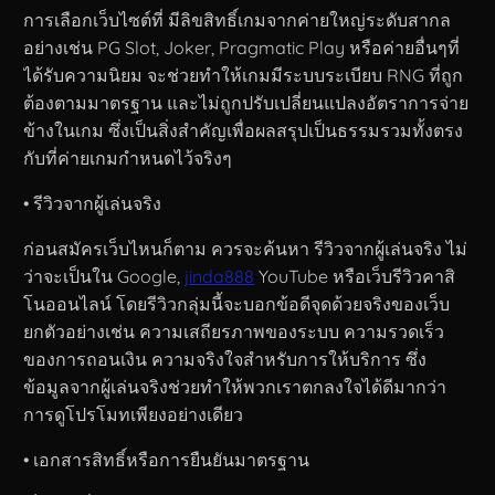
การเลือกเว็บไซต์ที่ มีลิขสิทธิ์เกมจากค่ายใหญ่ระดับสากล
อย่างเช่น PG Slot, Joker, Pragmatic Play หรือค่ายอื่นๆที่
ได้รับความนิยม จะช่วยทำให้เกมมีระบบระเบียบ RNG ที่ถูก
ต้องตามมาตรฐาน และไม่ถูกปรับเปลี่ยนแปลงอัตราการจ่าย
ข้างในเกม ซึ่งเป็นสิ่งสำคัญเพื่อผลสรุปเป็นธรรมรวมทั้งตรง
กับที่ค่ายเกมกำหนดไว้จริงๆ
• รีวิวจากผู้เล่นจริง
ก่อนสมัครเว็บไหนก็ตาม ควรจะค้นหา รีวิวจากผู้เล่นจริง ไม่
ว่าจะเป็นใน Google,
jinda888
YouTube หรือเว็บรีวิวคาสิ
โนออนไลน์ โดยรีวิวกลุ่มนี้จะบอกข้อดีจุดด้วยจริงของเว็บ
ยกตัวอย่างเช่น ความเสถียรภาพของระบบ ความรวดเร็ว
ของการถอนเงิน ความจริงใจสำหรับการให้บริการ ซึ่ง
ข้อมูลจากผู้เล่นจริงช่วยทำให้พวกเราตกลงใจได้ดีมากว่า
การดูโปรโมทเพียงอย่างเดียว
• เอกสารสิทธิ์หรือการยืนยันมาตรฐาน