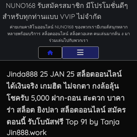
NUNO168 รับสมัครสมาชิก มีโปรโมชั่นดีๆ
สำหรับทุกท่านแบบ VVIP ไม่จำกัด
ค่ายเกมคาสิโนออนไลน์ NUNO168 ของพวกเรามีเกมส์สนุกหลาก
หลายพร้อมบริการ สล็อตออนไลน์ สล็อตวอเลท คนเล่นมากล้น ง มา
ร่วมเล่นไปกับพวกเรา
Jinda888 25 JAN 25 สล็อตออนไลน์
ได้เงินจริง เกมฮิต ไม่จกตา กงล้อลุ้น
โชครับ 5,000 ฝาก-ถอน สะดวก บาคา
ร่า สล็อต ยิงปลา สล็อตออนไลน์ สมัคร
ตอนนี้ รับโบนัสฟรี Top 91 by Tanja
Jin888.work