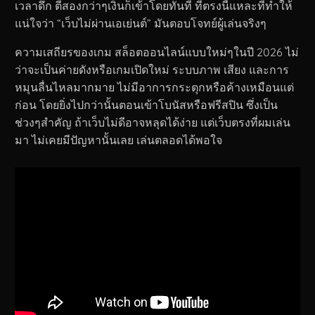
เวลาดึก ตีสองกว่าๆเงินก็เข้าโดยทันที ที่ตรงนี้แหละที่ทำให้
แน่ใจว่า “เว็บไม่ผ่านเอเย่นต์” มันตอบโจทย์ผู้เล่นจริงๆ
ความเสถียรของเกม สล็อตออนไลน์แบบใหม่ๆในปี 2026 ไม่
ว่าจะเป็นค่ายดังหรือเกมเปิดใหม่ ระบบภาพ เสียง และการ
หมุนลื่นไหลมากมาย ไม่มีอาการกระตุกหรือค้างเหมือนแต่
ก่อน โดยยิ่งไปกว่านั้นตอนเข้าโบนัสหรือฟรีสปิน ซึ่งเป็น
ช่วงๆสำคัญ ถ้าเว็บไม่ดีอาจหลุดได้ง่าย แต่เว็บตรงที่ผมเล่น
มา ไม่เคยมีปัญหานั้นเลย เล่นตลอดได้พอใจ