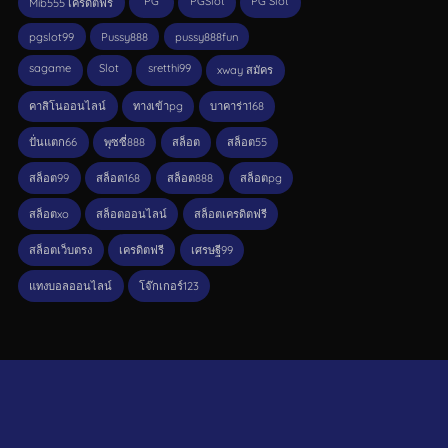
PG
PGSlot
PG Slot
Mib555 เครดิตฟรี
9kpluss.com
(1)
pgslot99
Pussy888
pussy888fun
ABA
(1)
sagame
Slot
sretthi99
xway สมัคร
ABAGroup2
(1)
คาสิโนออนไลน์
ทางเข้าpg
บาคาร่า168
acebet789.com
(1)
ปั่นแตก66
พุซซี่888
สล็อต
สล็อต55
aden168ss.com
(1)
สล็อต99
สล็อต168
สล็อต888
สล็อตpg
สล็อตxo
สล็อตออนไลน์
สล็อตเครดิตฟรี
aden168ss.com
(2)
สล็อตเว็บตรง
เครดิตฟรี
เศรษฐี99
adm789.info
(1)
แทงบอลออนไลน์
โจ๊กเกอร์123
adm789.info
(1)
allbet24hr
(2)
allin99win.win
(1)
allin99win.win
(1)