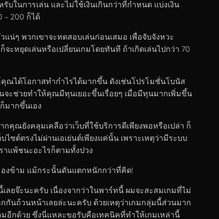
รับในการเล่น และไม่ใช้เงินเกินกว่าที่กำหนด แบ่งเงิน
– 200 ก็ได้
กดมั่วแน่ๆ พวกเขาจะทดสอบเล่นก่อนเสมอ เพื่อจับจังหวะ
จะหยุดเล่นหรือเปลี่ยนเกมโดยทันที ถ้าเกิดเล่นไปกว่า 70
ให้คุณได้โอกาสทำกำไรได้มากขึ้น ดังเช่นโปรโมชั่นโบนัส
จะช่วยทำให้คุณมีทุนเยอะขึ้นเรื่อยๆ เมื่อมีทุนมากเพิ่มขึ้น
ก็มากขึ้นเอง
กคุณยังคลุมเคลือว่าเว็บที่ใช้บริการดีเพียงพอหรือเปล่า ก็
บนเว็บไซต์ตรงไม่ผ่านเอเย่นต์เพียงแค่นั้น เพราะเหตุว่ามีระบบ
ัตราแพ้ชนะอะไรก็ตามทั้งปวง
องข้าม แม้กระนั้นดันแตกหนักกว่าที่คิด!
ลยจ๊ะนะครับ เนื่องจากว่าในพาร์ทนี้ ผมจะสะสมเกมที่ไม่
กันถ้วนหน้าเลยล่ะนะครับ ด้วยเหตุว่าเกมกลุ่มนี้ส่วนมาก
มอีกด้วย ซึ่งนี่แหละขอรับคือเทคนิคที่ทำให้เกมเหล่านี้