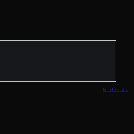
Next Post »