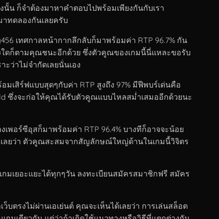
างนั้น ก็จำต้องมาหาคำตอบไปพร้อมเพียงกันกับเรา
งมาทดลองกันเลยครับ
g456 เทศกาลหน้ากากลึกลับก็มาพร้อมค่า RTP 96.7% กัน
รั้งใดก็ตามคุณชนะอีกด้วย ซึ่งตัวคูณของเกมนี้นี่แหละขอรับ
าะว่าไม่จำกัดเลยนั่นเอง
อมเสิร์ฟแบบสุดๆกับค่า RTP สูงถึง 97% มีฟีพบร์เด่นคือ
d ซึ่งจะก่อให้คุณได้รับตัวคูณแบบไหลสม่ำเสมออีกด้วยนะ
งเพอร์ซีอุสก็มาพร้อมค่า RTP 96.4% บางทีก็อาจจะน้อย
กเลยว่า ตัวคูณสะสมจากสัญลักษณ์ใหญ่ด้านในเกมนี้วิจิตร
กกับเกมเยอะแยะได้ทุกๆวัน ลงทะเบียนสมัครสมาชิกฟรี สมัคร
เว็บตรงไม่ผ่านเอเย่นต์ คุณจะเห็นได้เลยว่า การเล่นสล็อต
เกมเดียวกัน แต่ว่าถ้าเกิดใช้แนวทางหรือวิธีที่แตกต่างกัน