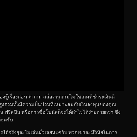
้องรู้เรื่องก่อนว่า เกม สล็อตทุกเกมไม่ใช่เกมที่ชำระเงินดี
สูงรวมทั้งมีความปั่นป่วนที่เหมาะสมกับเงินลงทุนของคุณ
ณ ฟรีสปิน หรือการซื้อโบนัสก็จะได้กำไรได้ง่ายดายกว่า ซึ่ง
่ะครับ
กำไรได้จริงๆจะไม่เล่นมั่วเลยนะครับ พวกเขาจะมีวินัยในการ