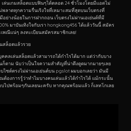
ต็ม เล่นเกมสล็อตแบบฟินๆได้ตลอด 24 ชั่วโมงโดยมีแอดไม่
ลาดทุกความรื่นเริงใจที่เหมาะสมที่สุดบนเว็บตรงที่
่มีอย่างน้อยในการฝากถอน เว็บตรงไม่ผ่านเอเย่นต์ที่มี
0% มาบันเทิงใจกับเรา hongkong456 ได้แล้ววันนี้ สมัคร
ะเพณีแน่ๆ ลงทะเบียนสมัครสมาชิกเลย!
ล่นสล็อตแล้วรวย
ุคคลเล่นสล็อตแล้วสามารถได้กำไรได้มาก แต่ว่ากับบาง
กันก็ตาม นับว่าเป็นใจความสำคัญที่น่าดึงดูดมากมายๆเลย
็บไซต์ตรงไม่ผ่านเอเย่นต์บน pgslot ผมบอกเลยว่า มันมี
ณต้องการรู้ว่าทำไมบางคนเล่นแล้วได้กำไรได้ แม้กระนั้น
ำตอบไปพร้อมๆกันเลยนะครับ หากคุณพร้อมแล้ว ก็เลทโกเลย