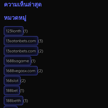
ความเห็นล่าสุด
หมวดหมู่
123lionth
(1)
13satanbets.com
(3)
13satanbets.com
(2)
1688sagame
(1)
1688vegasx.com
(2)
168slot
(2)
188bet
(1)
188betth
(3)