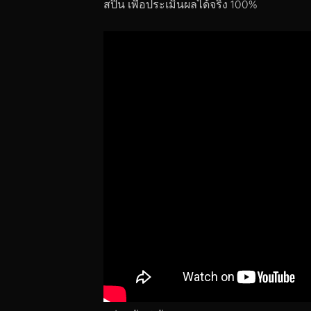
สปิน เพื่อประเมินผลได้จริง 100%