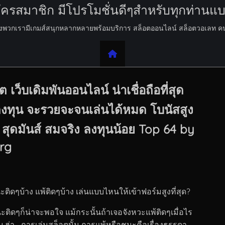
ครสมาชิก มีโปรโมชั่นดีๆสำหรับทุกท่านแบ
พวกเรามีเกมส์สนุกหลากหลายพร้อมบริการ สล็อตออนไลน์ สล็อตวอเลท คนเ
ว็บเดิมพันออนไลน์ น่าเชื่อถือที่สุด
ลงทุน จะรวยจะจนเล่นได้หมด โบนัสสูง
สุดมันส์ สมจริง ลงทุนน้อย Top 64 by
rg
ติดๆบ้าง แพ้ติดๆบ้าง เล่นแบบไหนให้เข้าฟอร์มสูงที่สุด?
ติดๆก็น่าจะพอใจ แม้กระนั้นถ้าเจอจังหวะแพ้ติดๆเมื่อไร
ฮ่า… การเล่นสล็อตนั้น การแพ้หรือชนะคือเรื่องธรรดา