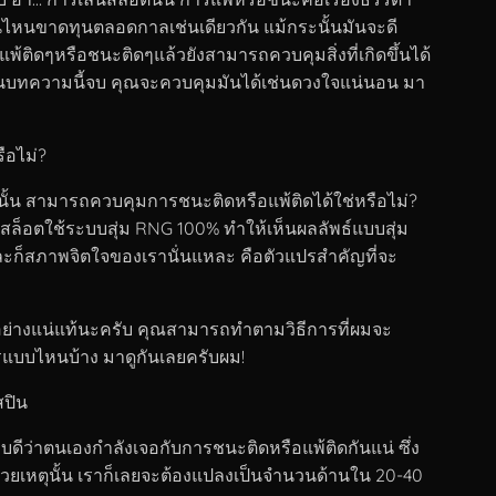
นไหนขาดทุนตลอดกาลเช่นเดียวกัน แม้กระนั้นมันจะดี
้ติดๆหรือชนะติดๆแล้วยังสามารถควบคุมสิ่งที่เกิดขึ้นได้
่านบทความนี้จบ คุณจะควบคุมมันได้เช่นดวงใจแน่นอน มา
ือไม่?
้น สามารถควบคุมการชนะติดหรือแพ้ติดได้ใช่หรือไม่?
มสล็อตใช้ระบบสุ่ม RNG 100% ทำให้เห็นผลลัพธ์แบบสุ่ม
ะก็สภาพจิตใจของเรานั่นแหละ คือตัวแปรสำคัญที่จะ
้อย่างแน่แท้นะครับ คุณสามารถทำตามวิธีการที่ผมจะ
ารแบบไหนบ้าง มาดูกันเลยครับผม!
สปิน
าบดีว่าตนเองกำลังเจอกับการชนะติดหรือแพ้ติดกันแน่ ซึ่ง
้ ด้วยเหตุนั้น เราก็เลยจะต้องแปลงเป็นจำนวนด้านใน 20-40