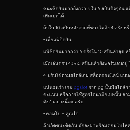
ชนะชิดกันมากยิ่งกว่า 3 ใน 6 สปินปัจจุบัน แล
เพิ่มเบทได้
ถ้าใน 10 สปินหลังจากที่ชนะไม่ถึง 4 ครั้ง
• เมื่อแพ้ติดกัน
แพ้ชิดกันมากกว่า 6 ครั้งใน 10 สปินล่าสุด 
เมื่อเล่นครบ 40-60 สปินแล้วยังฟอร์มลบอยู่ 
4. ปรับใช้ตามสไตล์เกม สล็อตออนไลน์ แบบ
แน่นอนว่า เกม
pgslot
จาก pg นั้นมีสไตล์ก
คะแนน หรือการใช้สูตรไดนามิกเบทนั้น สาม
ดังตัวอย่างนี้เลยครับ
• คอมโบ + คูณไต่
ถ้าเกิดชนะชิดกัน มักจะมาพร้อมคอมโบไหลห