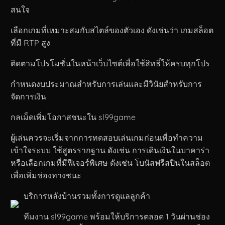
สนใจ
เลือกเกมที่เหมาะสมกับสไตล์ของตัวเอง ดังเช่นว่า เกมสล็อต
ที่มี RTP สูง
ติดตามโปรโมชั่นในหน้าเว็บไซต์เพื่อใช้สิทธิ์ให้ครบทุกโปร
กำหนดงบประมาณสำหรับการเล่นและมีวินัยสำหรับการ
จัดการเงิน
กลเม็ดเพิ่มโอกาสชนะใน sl99game
ผู้เล่นควรจะเริ่มจากการทดสอบเล่นเกมก่อนเพื่อทำความ
เข้าใจระบบ ใช้สูตรรากฐาน ดังเช่น การเดินเงินในบาคาร่า
หรือเลือกเกมที่มีฟีเจอร์พิเศษ ดังเช่น โบนัสฟรีสปินในสล็อต
เพื่อเพิ่มช่องทางชนะ
บริการหลังบ้านรวมทั้งการดูแลลูกค้า
ทีมงาน sl99game พร้อมให้บริการตลอด 1 วันผ่านช่อง