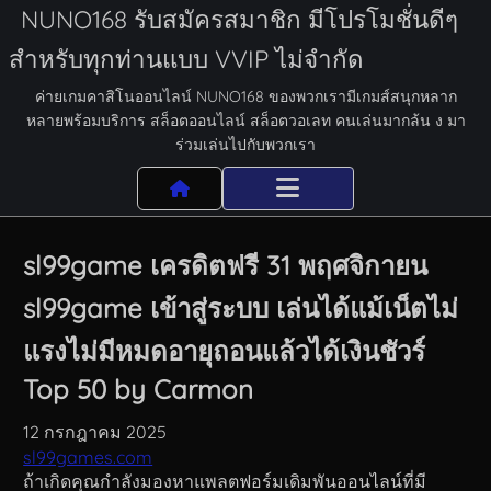
NUNO168 รับสมัครสมาชิก มีโปรโมชั่นดีๆ
สำหรับทุกท่านแบบ VVIP ไม่จำกัด
ค่ายเกมคาสิโนออนไลน์ NUNO168 ของพวกเรามีเกมส์สนุกหลาก
หลายพร้อมบริการ สล็อตออนไลน์ สล็อตวอเลท คนเล่นมากล้น ง มา
ร่วมเล่นไปกับพวกเรา
sl99game เครดิตฟรี 31 พฤศจิกายน
sl99game เข้าสู่ระบบ เล่นได้แม้เน็ตไม่
แรงไม่มีหมดอายุถอนแล้วได้เงินชัวร์
Top 50 by Carmon
12 กรกฎาคม 2025
sl99games.com
ถ้าเกิดคุณกำลังมองหาแพลตฟอร์มเดิมพันออนไลน์ที่มี