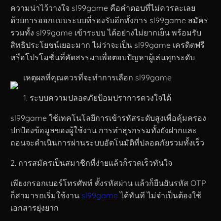
ความน่าไว้วางใจ sl99game คือคำตอบที่ไม่ควรละเลย
ด้วยการออกแบบระบบที่รองรับอีกทั้งการ sl99game สมัคร
รวมทั้ง sl99game เข้าระบบ ได้อย่างไม่ยากเย็น พร้อมรับ
สิทธิประโยชน์เยอะมาก ไม่ว่าจะเป็น sl99game เครดิตฟรี
หรือโปรโมชั่นที่คัดสรรมาเพื่อตอบปัญหาผู้เล่นทุกระดับ
เหตุผลที่คุณควรที่จะทำการเลือก sl99game
1. ระบบความปลอดภัยป้อมปราการดวงใจได้
sl99game ใช้เทคโนโลยีการเข้ารหัสระดับสูงเพื่อคุ้มครอง
ปกป้องข้อมูลของผู้ใช้งาน การทำธุรกรรมทั้งยังฝากและ
ถอนจะดำเนินการผ่านระบบอัตโนมัติที่ปลอดภัยรวมทั้งเร็ว
2. การสมัครเป็นสมาชิกที่ง่ายแล้วก็รวดเร็วทันใจ
เพียงกรอกเบอร์โทรศัพท์ ตั้งรหัสผ่าน แล้วก็ยืนยันรหัส OTP
ก็สามารถเริ่มใช้งาน
sl99game
ได้ทันที ไม่จำเป็นต้องใช้
เอกสารยุ่งยาก