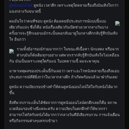
ดูหนังออนไลน์
ดูหนัง เวลาดึก เพราะเหตุใดหลายเรื่องถึงบันเทิงใจกว่า
มองกลางวันขนาดนี้
ผมมั่นใจว่าคนที่ชอบ ดูหนัง ต้องเคยมีประสบการณ์แบบนี้แบบ
เดียวกันแน่ๆ ซึ่งก็คือ หนังเรื่องเดียวกันเปิดช่วงเวลากลางวันบาง
ครั้งอาจจะรู้สึกเฉยๆแม้กระนั้นพอกลับมาดูในกลางดึกกลับรู้สึกบันเทิง
ใจ อินกว่า
รวมทั้งมีอารมณ์ร่วมมากกว่า ในขณะที่เนื้อหา นักแสดง หรือฉาก
ต่างๆมันก็ดังเดิมทุกๆอย่าง แต่พวกเรากลับรู้สึกบันเทิงใจไม่เหมือน
กัน มันเป็นเพราะเหตุใดกันแน่ ในบทความนี้ ผมจะพาคุณ
มาหาเหตุผลของประเด็นนี้กันเลยว่า เพราะอะไรหนังหลายเรื่องถึงมอบ
ประสบการณ์ที่ดียิ่งกว่าในเวลากลางดึก ถ้าเกิดพร้อมแล้วมาฝ่ากันเลย!
ดูหนัง ความเงียบรอบข้างทำให้คนดูหนังออนไลน์ใส่ใจกับหนังได้มาก
ขึ้น
สิ่งที่พวกเราจะเห็นได้ชัดจากการดูหนังออนไลน์ตกดึกเลยก็คือ สภาพ
แวดล้อมรอบข้างนี่แหละครับ ความเงียบในตกดึกทำให้พวกเรา
สามารถโฟกัสกับหนังได้มากกว่ากลางวันที่มีเสียงรบกวน การแจ้งเตือน
หรือกิจกรรมต่างๆแทรกเข้ามา