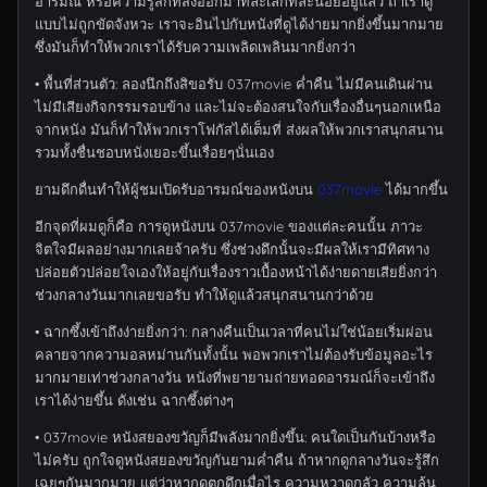
อารมณ์ หรือความรู้สึกที่ส่งออกมาทีละเล็กทีละน้อยอยู่แล้ว ถ้าเราดู
แบบไม่ถูกขัดจังหวะ เราจะอินไปกับหนังที่ดูได้ง่ายมากยิ่งขึ้นมากมาย
ซึ่งมันก็ทำให้พวกเราได้รับความเพลิดเพลินมากยิ่งกว่า
• พื้นที่ส่วนตัว: ลองนึกถึงสิขอรับ 037movie ค่ำคืน ไม่มีคนเดินผ่าน
ไม่มีเสียงกิจกรรมรอบข้าง และไม่จะต้องสนใจกับเรื่องอื่นๆนอกเหนือ
จากหนัง มันก็ทำให้พวกเราโฟกัสได้เต็มที่ ส่งผลให้พวกเราสนุกสนาน
รวมทั้งชื่นชอบหนังเยอะขึ้นเรื่อยๆนั่นเอง
ยามดึกดื่นทำให้ผู้ชมเปิดรับอารมณ์ของหนังบน
037movie
ได้มากขึ้น
อีกจุดที่ผมดูก็คือ การดูหนังบน 037movie ของแต่ละคนนั้น ภาวะ
จิตใจมีผลอย่างมากเลยจ้าครับ ซึ่งช่วงดึกนั้นจะมีผลให้เรามีทิศทาง
ปล่อยตัวปล่อยใจเองให้อยู่กับเรื่องราวเบื้องหน้าได้ง่ายดายเสียยิ่งกว่า
ช่วงกลางวันมากเลยขอรับ ทำให้ดูแล้วสนุกสนานกว่าด้วย
• ฉากซึ้งเข้าถึงง่ายยิ่งกว่า: กลางคืนเป็นเวลาที่คนไม่ใช่น้อยเริ่มผ่อน
คลายจากความอลหม่านกันทั้งนั้น พอพวกเราไม่ต้องรับข้อมูลอะไร
มากมายเท่าช่วงกลางวัน หนังที่พยายามถ่ายทอดอารมณ์ก็จะเข้าถึง
เราได้ง่ายขึ้น ดังเช่น ฉากซึ้งต่างๆ
• 037movie หนังสยองขวัญก็มีพลังมากยิ่งขึ้น: คนใดเป็นกันบ้างหรือ
ไม่ครับ ถูกใจดูหนังสยองขวัญกันยามค่ำคืน ถ้าหากดูกลางวันจะรู้สึก
เฉยๆกันมากมาย แต่ว่าหากดูตกดึกเมื่อไร ความหวาดกลัว ความลุ้น