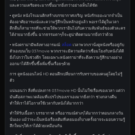
และความเครียดจะมากขึ้นมากยิ่งกว่าอย่างเห็นได้ชัด
• ดูหนัง หนังโรแมนติกสร้างบรรยากาศเจริญ: หนังรักเยอะมากจำเป็น
ต้องอาศัยอารมณ์และความรู้สึกเป็นหลักอยู่แล้ว พอเราได้ดูในเวลา
ดึกดื่นก็สามารถที่จะช่วยให้พวกเราอินไปกับความสัมพันธ์ของตัวละคร
ได้ง่ายมากยิ่งขึ้น ฉากธรรมดาๆก็จะดูน่าติดตามมากยิ่งกว่าด้วย
• หนังดราม่ามีพลังทางอารมณ์:
สล็อต
เวลาพวกเรานั่งดูหนังหรืออยู่กับ
ตัวเองบนเว็บ 037movie พวกเราจะมีความคิดว่าเชื่อมโยงกับหนังได้ดี
ยิ่งไปกว่าในช่วงดึก โดยเฉพาะหนังดราม่าที่จะดึงความรู้สึกบางอย่าง
ออกมาได้ลึกขึ้นซึ้งเพิ่มขึ้นเรื่อยๆด้วย
การ ดูหนังออนไลน์ HD ตอนดึกเปลี่ยนการรับทราบของคนดูโดยไม่รู้
ตัว
แน่นอนว่า สิ่งที่แปลงการ 037movie HD นั้นไม่ใช่เรื่องของเวลา แต่ว่า
มันคือสภาพแวดล้อมที่แปรไปของเราเองมากยิ่งกว่า ช่วงกลางคืน
ทำให้เราได้โอกาสใช้เวลากับหนังได้มากกว่า
ทำให้รับเนื้อหา บรรยากาศ หรืออารมณ์ต่างๆได้มากกว่าตอนกลางวัน
นั่นเอง แม้ว่าจะเป็นหนังเรื่องเดิมที่เคยมองก็บางครั้งอาจจะมอบความรู้
สึกใหม่ๆให้เราได้ด้วยเหมือนกัน