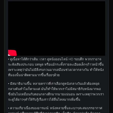
• ดูเนื้อหาได้ดีกว่าเดิม: เวลา ดูหนังออนไลน์ HD รอบดึก พวกเราอาจ
จะฟังเสียงประกอบ บทพูด หรือแม้กระทั้งรายละเอียดเล็กๆก้าวหน้าขึ้น
เพราะเหตุว่ามันไม่มีสิ่งรบกวนมากเสมือนช่วงเวลากลางวัน ทำให้หนัง
ที่มองนั้นน่าติดตามมากขึ้นเรื่อยๆด้วย
• มีสมาธินานขึ้น: หลายคราวที่เราเลือกดูหนังกลางวันแล้วต้องหยุด
กลางคันทำไมก็ตามแต่ มันก็ทำให้พวกเราไม่มีสมาธิกับหนังมากพอ
ซึ่งมันไม่เหมือนกับตอนกลางดึกมากมายแน่นอน เพราะเหตุว่าพวกเรา
จะดูได้ยาวๆทำให้รับรู้เรื่องราวได้ลื่นไหลมากเพิ่มขึ้น
• ความเกี่ยวเนื่องของอารมณ์: หนังหลายชิ้นจะเบาๆสะสมบรรยากาศ