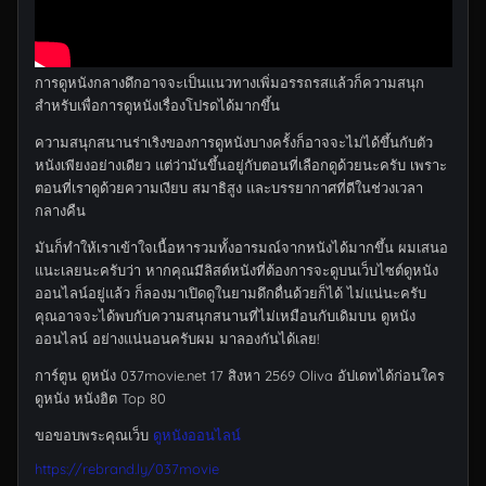
การดูหนังกลางดึกอาจจะเป็นแนวทางเพิ่มอรรถรสแล้วก็ความสนุก
สำหรับเพื่อการดูหนังเรื่องโปรดได้มากขึ้น
ความสนุกสนานร่าเริงของการดูหนังบางครั้งก็อาจจะไม่ได้ขึ้นกับตัว
หนังเพียงอย่างเดียว แต่ว่ามันขึ้นอยู่กับตอนที่เลือกดูด้วยนะครับ เพราะ
ตอนที่เราดูด้วยความเงียบ สมาธิสูง และบรรยากาศที่ดีในช่วงเวลา
กลางคืน
มันก็ทำให้เราเข้าใจเนื้อหารวมทั้งอารมณ์จากหนังได้มากขึ้น ผมเสนอ
แนะเลยนะครับว่า หากคุณมีลิสต์หนังที่ต้องการจะดูบนเว็บไซต์ดูหนัง
ออนไลน์อยู่แล้ว ก็ลองมาเปิดดูในยามดึกดื่นด้วยก็ได้ ไม่แน่นะครับ
คุณอาจจะได้พบกับความสนุกสนานที่ไม่เหมือนกับเดิมบน ดูหนัง
ออนไลน์ อย่างแน่นอนครับผม มาลองกันได้เลย!
การ์ตูน ดูหนัง 037movie.net 17 สิงหา 2569 Oliva อัปเดทได้ก่อนใคร
ดูหนัง หนังฮิต Top 80
ขอขอบพระคุณเว็บ
ดูหนังออนไลน์
https://rebrand.ly/037movie