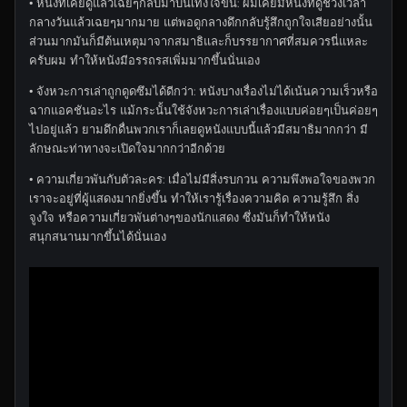
• หนังที่เคยดูแล้วเฉยๆกลับมาบันเทิงใจขึ้น: ผมเคยมีหนังที่ดูช่วงเวลา
กลางวันแล้วเฉยๆมากมาย แต่พอดูกลางดึกกลับรู้สึกถูกใจเสียอย่างนั้น
ส่วนมากมันก็มีต้นเหตุมาจากสมาธิและก็บรรยากาศที่สมควรนี่แหละ
ครับผม ทำให้หนังมีอรรถรสเพิ่มมากขึ้นนั่นเอง
• จังหวะการเล่าถูกดูดซึมได้ดีกว่า: หนังบางเรื่องไม่ได้เน้นความเร็วหรือ
ฉากแอคชันอะไร แม้กระนั้นใช้จังหวะการเล่าเรื่องแบบค่อยๆเป็นค่อยๆ
ไปอยู่แล้ว ยามดึกดื่นพวกเราก็เลยดูหนังแบบนี้แล้วมีสมาธิมากกว่า มี
ลักษณะท่าทางจะเปิดใจมากกว่าอีกด้วย
• ความเกี่ยวพันกับตัวละคร: เมื่อไม่มีสิ่งรบกวน ความพึงพอใจของพวก
เราจะอยู่ที่ผู้แสดงมากยิ่งขึ้น ทำให้เรารู้เรื่องความคิด ความรู้สึก สิ่ง
จูงใจ หรือความเกี่ยวพันต่างๆของนักแสดง ซึ่งมันก็ทำให้หนัง
สนุกสนานมากขึ้นได้นั่นเอง