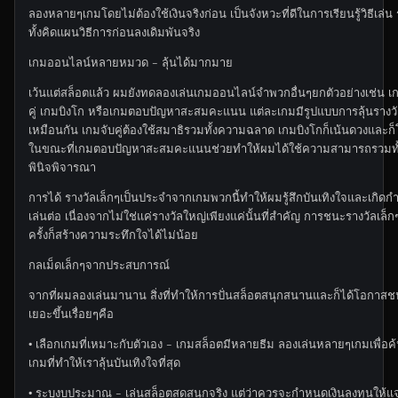
ลองหลายๆเกมโดยไม่ต้องใช้เงินจริงก่อน เป็นจังหวะที่ดีในการเรียนรู้วิธีเล่น
ทั้งคิดแผนวิธีการก่อนลงเดิมพันจริง
เกมออนไลน์หลายหมวด – ลุ้นได้มากมาย
เว้นแต่สล็อตแล้ว ผมยังทดลองเล่นเกมออนไลน์จำพวกอื่นๆยกตัวอย่างเช่น เ
คู่ เกมบิงโก หรือเกมตอบปัญหาสะสมคะแนน แต่ละเกมมีรูปแบบการลุ้นรางวัล
เหมือนกัน เกมจับคู่ต้องใช้สมาธิรวมทั้งความฉลาด เกมบิงโกก็เน้นดวงและก
ในขณะที่เกมตอบปัญหาสะสมคะแนนช่วยทำให้ผมได้ใช้ความสามารถรวมทั้
พินิจพิจารณา
การได้ รางวัลเล็กๆเป็นประจำจากเกมพวกนี้ทำให้ผมรู้สึกบันเทิงใจและเกิดกำ
เล่นต่อ เนื่องจากไม่ใช่แค่รางวัลใหญ่เพียงแค่นั้นที่สำคัญ การชนะรางวัลเล็ก
ครั้งก็สร้างความระทึกใจได้ไม่น้อย
กลเม็ดเล็กๆจากประสบการณ์
จากที่ผมลองเล่นมานาน สิ่งที่ทำให้การปั่นสล็อตสนุกสนานและก็ได้โอกาส
เยอะขึ้นเรื่อยๆคือ
• เลือกเกมที่เหมาะกับตัวเอง – เกมสล็อตมีหลายธีม ลองเล่นหลายๆเกมเพื่อค
เกมที่ทำให้เราลุ้นบันเทิงใจที่สุด
• ระบุงบประมาณ – เล่นสล็อตสดสนุกจริง แต่ว่าควรจะกำหนดเงินลงทุนให้แจ