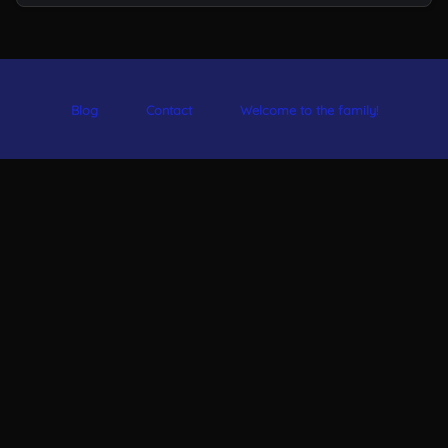
Blog
Contact
Welcome to the family!