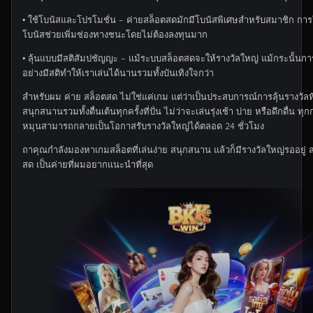
• ใช้โบนัสและโปรโมชั่น – ค่ายสล็อตสดมักมีโบนัสพิเศษสำหรับสมาชิก การ
โบนัสช่วยเพิ่มช่องทางชนะโดยไม่ต้องลงทุนมาก
• ลุ้นแบบมีสติสัมปชัญญะ – แม้ระบบสล็อตสดจะให้รางวัลใหญ่ แม้กระนั้นกา
อย่างมีสติทำให้เราเล่นได้นานรวมทั้งบันเทิงใจกว่า
สำหรับผม ค่าย สล็อตสด ไม่ใช่แค่เกม แต่ว่าเป็นประสบการณ์การลุ้นรางวัลที
สนุกสนานรวมทั้งตื่นเต้นทุกครั้งที่ปั่น ไม่ว่าจะเล่นรุ่งเช้า บ่าย หรือดึกดื่น ทุ
หมุนสามารถกลายเป็นโอกาสรับรางวัลใหญ่ได้ตลอด 24 ชั่วโมง
ถาคุณกำลังมองหาเกมสล็อตที่เล่นง่าย สนุกสนาน แล้วก็มีรางวัลใหญ่รออยู่ 
สด เป็นค่ายที่ผมอยากแนะนำที่สุด