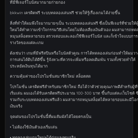
ที่มีฟีเจอร์โบนัสมากมายก่ายกอง
bkkwin เครดิตฟรี ระบบทดลองเล่นฟรี ช่วยให้รู้เรื่องเกมได้ง่ายขึ้น
สิ่งที่ทำให้ผมพึงใจมากมายๆเป็น ระบบทดลองเล่นฟรี ซึ่งเป็นฟีเจอร์ที่ช่วยให้ผู
ใหม่ได้ทำความเข้าใจกรรมวิธีเล่นโดยไม่ต้องเสี่ยงเงินตัวเอง ผมสามารถท
หมุนสล็อตหลายรอบ ตรวจสอบและลองใช้ฟีเจอร์โบนัส และก็เข้าใจแบบการ
รางวัลของแต่ละเกม
ดังเช่นว่า เกมที่มีฟรีสปินหรือโบนัสตัวคูณ การได้ทดลองเล่นก่อนทำให้ผมว
การเล่นได้ดิบได้ดีขึ้น รู้จังหวะที่ควรจะเพิ่มหรือลดเดิมพัน รวมทั้งช่วยทำให้
ประหยัดเงินทุนได้มาก
ความคุ้มค่าของโปรโมชั่นสมาชิกใหม่ สล็อตสด
โปรโมชั่น เครดิตฟรีสำหรับสมาชิกใหม่ ถือได้ว่าตัวช่วยคุณภาพดีสำหรับผู้ที่พ
เริ่มเล่น ผมเองได้รับเครดิตฟรีประมาณ 100-300 บาท ขึ้นกับแต่ละเว็บไซต์ ซ
รวมกับระบบทดลองเล่นฟรีแล้ว ผมสามารถหมุนสล็อตได้หลายรอบและมีโอ
เงินจริง
จุดเด่นของโปรโมชั่นนี้ที่ผมสัมผัสได้โดยตรงเป็น:
• ไม่ต้องใช้เงินตัวเองเริ่มเล่น
• ทดลองเล่นเกมใหม่ๆได้ก่อนลงทุนจริง