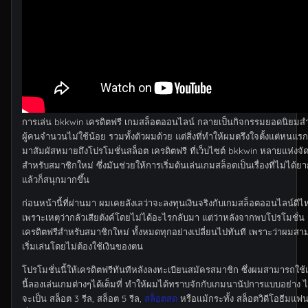
การเล่น bkkwin เครดิตฟรี เกมสล็อตออนไลน์ กลายเป็นกิจกรรมยอดนิยมส
ผู้คนจำนวนไม่ใช้น้อย รวมทั้งตัวผมด้วย แต่สิ่งที่ทำให้ผมตรึงใจตั้งแต่หนแรกท
มาสัมผัสหมายถึงโปรโมชั่นสล็อต เครดิตฟรี ที่เว็บไซต์ bkkwin หลายแห่งจัด
สำหรับสมาชิกใหม่ ซึ่งมันช่วยให้การเริ่มต้นเล่นเกมสล็อตเป็นเรื่องที่ไม่ได้ยา
แล้วก็สนุกมากขึ้น
ก่อนหน้านี้ที่ผ่านมา ผมเคยลังเลว่าจะลงทุนเงินจริงกับเกมสล็อตออนไลน์ดีไ
เพราะเหตุว่ากลัวเสียตังค์โดยไม่ได้อะไรกลับมา แต่ว่าหลังจากพบโปรโมชั่น
เครดิตฟรีสำหรับสมาชิกใหม่ ทั้งหมดทุกอย่างเปลี่ยนไปทันที เพราะว่าผมส
เริ่มเล่นโดยไม่ต้องใช้เงินของตน
โปรโมชั่นนี้ให้เครดิตฟรีทันทีหลังลงทะเบียนสมัครสมาชิก ซึ่งผมสามารถใช้
นี้ลองเล่นเกมต่างๆได้เต็มที่ ทำให้ผมได้ทราบจักกับเกมนานัปการแบบอย่าง ไม
จะเป็น สล็อต 3 รีล, สล็อต 5 รีล,
สล็อตสด
หรือแม้กระทั้ง สล็อตวิดีโอธีมแฟ