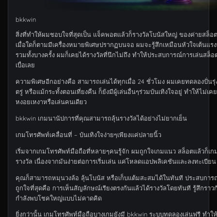
bkkwin
สิ่งที่ทำให้ผมชอบใจที่สุดเป็น แจ็คพอตแล้วก็รางวัลโบนัสใหญ่ ของค่ายสล็อ
เมื่อใดก็ตามมีเครื่องหมายพิเศษปรากฏบนจอ ผมจะรู้สึกเหมือนหัวใจเต้นแรง
รวมทั้งบางครั้ง ผมก็เคยได้รางวัลที่นึกไม่ถึง ทำให้ประสบการณ์การเล่นสล็อต
เบื่อเลย
ความพิเศษอีกอย่างคือ สามารถเล่นได้ทุกเมื่อ 24 ชั่วโมง ผมเคยทดลองปั่นรุ
ตรู่ หรือแม้กระทั้งตอนเที่ยงคืน ก็ยังมีผู้เล่นอื่นๆร่วมบันเทิงใจอยู่ ทำให้ไม่เคยร
หงอยเหงาหรือเล่นคนเดียว
bkkwin เกมนานัปการที่คุณสามารถลุ้นรางวัลได้อย่างไม่ยากเย็น
เกมโทรศัพท์เคลื่อนที่ – บันเทิงใจง่ายๆเพียงแค่ปลายนิ้ว
เริ่มจากเกมโทรศัพท์มือถือที่หลายๆคนรู้จัก ผมถูกใจเกมแนว สล็อตแล้วก็เกม
รางวัล เนื่องจากมันง่ายต่อการเริ่มเล่น แค่โหลดแอปพลิเคชันและลงทะเบียน
คุณก็สามารถหมุนวงล้อ ลุ้นโบนัส หรือเก็บแต้มสะสมได้ในทันที ประสบการณ
ถูกใจที่สุดคือ การเห็นสัญลักษณ์เรียงตรงกันแล้วได้รางวัลโดยทันที รู้สึกราวก
กำลังพบโชคใหญ่แบบไม่คาดคิด
ยิ่งกว่านั้น เกมโทรศัพท์มือถือบางเกมยังมี bkkwin ระบบทดลองเล่นฟรี ทำให