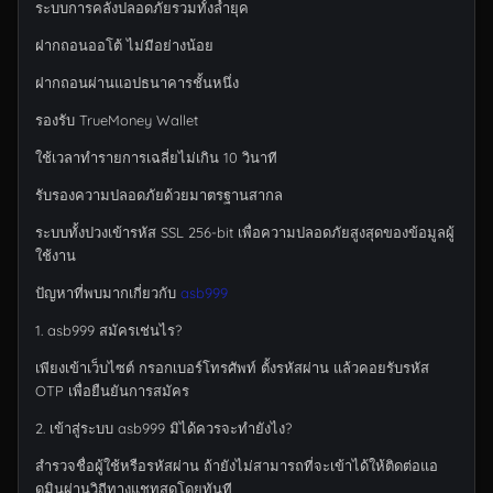
ระบบการคลังปลอดภัยรวมทั้งล้ำยุค
ฝากถอนออโต้ ไม่มีอย่างน้อย
ฝากถอนผ่านแอปธนาคารชั้นหนึ่ง
รองรับ TrueMoney Wallet
ใช้เวลาทำรายการเฉลี่ยไม่เกิน 10 วินาที
รับรองความปลอดภัยด้วยมาตรฐานสากล
ระบบทั้งปวงเข้ารหัส SSL 256-bit เพื่อความปลอดภัยสูงสุดของข้อมูลผู้
ใช้งาน
ปัญหาที่พบมากเกี่ยวกับ
asb999
1. asb999 สมัครเช่นไร?
เพียงเข้าเว็บไซต์ กรอกเบอร์โทรศัพท์ ตั้งรหัสผ่าน แล้วคอยรับรหัส
OTP เพื่อยืนยันการสมัคร
2. เข้าสู่ระบบ asb999 มิได้ควรจะทำยังไง?
สำรวจชื่อผู้ใช้หรือรหัสผ่าน ถ้ายังไม่สามารถที่จะเข้าได้ให้ติดต่อแอ
ดมินผ่านวิถีทางแชทสดโดยทันที