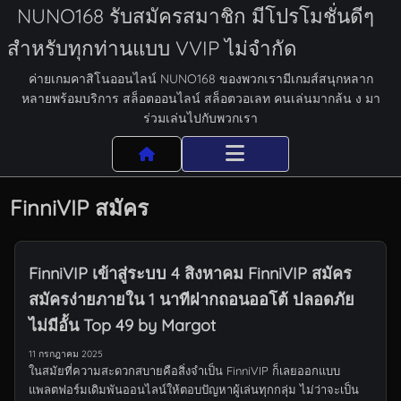
NUNO168 รับสมัครสมาชิก มีโปรโมชั่นดีๆ
สำหรับทุกท่านแบบ VVIP ไม่จำกัด
ค่ายเกมคาสิโนออนไลน์ NUNO168 ของพวกเรามีเกมส์สนุกหลาก
หลายพร้อมบริการ สล็อตออนไลน์ สล็อตวอเลท คนเล่นมากล้น ง มา
ร่วมเล่นไปกับพวกเรา
FinniVIP สมัคร
FinniVIP เข้าสู่ระบบ 4 สิงหาคม FinniVIP สมัคร
สมัครง่ายภายใน 1 นาทีฝากถอนออโต้ ปลอดภัย
ไม่มีอั้น Top 49 by Margot
11 กรกฎาคม 2025
ในสมัยที่ความสะดวกสบายคือสิ่งจำเป็น FinniVIP ก็เลยออกแบบ
แพลตฟอร์มเดิมพันออนไลน์ให้ตอบปัญหาผู้เล่นทุกกลุ่ม ไม่ว่าจะเป็น