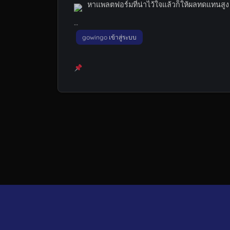
หาแพลตฟอร์มที่น่าไว้ใจแล้วก็ให้ผลทดแทนสูง
…
gowingo เข้าสู่ระบบ