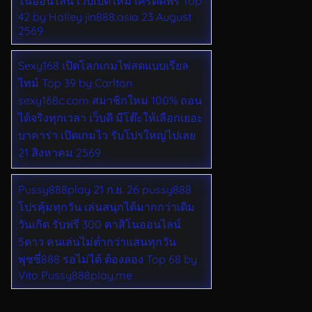
โนออนไลน์ เว็บเปิดใหม่ เครดิตฟรี Top
42 by Halley jin888.asia 23 August
2569
Sexy168 เปิดโลกเกมไพ่สดแบบเรียล
ไทม์ Top 39 by Carlton
sexy168c.com สมาชิกใหม่ 100% ถอน
ได้จริงทุกเวลา เว็บดี มีโต๊ะให้เลือกเยอะ
บาคาร่า เปิดเกมไว รับโปรใหญ่ไปเลย
21 สิงหาคม 2569
Pussy888play 21 ก.ย. 26 pussy888
โปรคุ้มทุกวัน เล่นสนุกได้มากกว่าเดิม
วันเกิด รับฟรี 300 คาสิโนออนไลน์
5ดาว คนเล่นไม่ต่ำกว่าแสนทุกวัน
พุซซี่888 รอไม่ได้ ต้องลอง Top 68 by
Vito Pussy888play.me