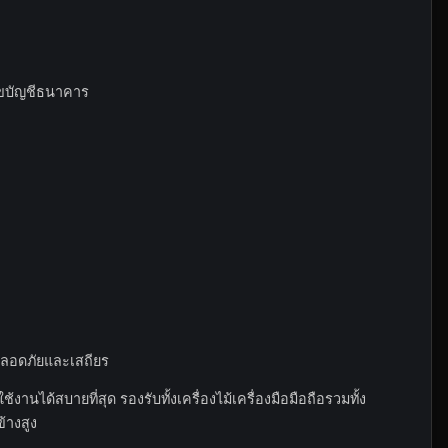
เลขบัญชีธนาคาร
ปลอดภัยและเสถียร
้งานได้สบายที่สุด รองรับทั้งเครื่องไม้เครื่องมือมือถือรวมทั้ง
้างสูง