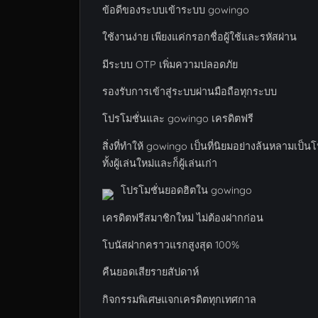
ข้อดีของระบบเข้าระบบ gowingo
ใช้งานง่าย เพียงแค่กรอกชื่อผู้ใช้และรหัสผ่าน
มีระบบ OTP เพิ่มความปลอดภัย
รองรับการเข้าสู่ระบบผ่านมือถือทุกระบบ
โปรโมชั่นและ gowingo เครดิตฟรี
สิ่งที่ทำให้ gowingo เป็นที่นิยมอย่างล้นหลามเป็น
ทั้งผู้เล่นใหม่และก็ผู้เล่นเก่า
โปรโมชั่นยอดฮิตใน gowingo
เครดิตฟรีสมาชิกใหม่ ไม่ต้องฝากก่อน
โบนัสฝากคราวแรกสูงสุด 100%
คืนยอดเสียรายสัปดาห์
กิจกรรมพิเศษแจกเครดิตทุกเทศกาล