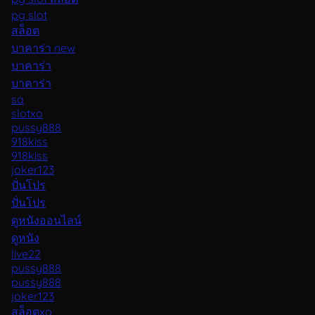
pg slot
สล็อต
บาคาร่า new
บาคาร่า
บาคาร่า
sa
slotxo
pussy888
918kiss
918kiss
joker123
ปั่นโปร
ปั่นโปร
ดูหนังออนไลน์
ดูหนัง
live22
pussy888
pussy888
joker123
สล็อตxo