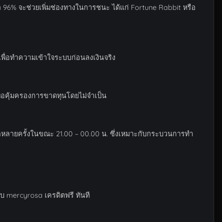
่า 96% จะช่วยเพิ่มช่องทางในการชนะ ได้แก่ Fortune Rabbit หรือ
พื่อทำความเข้าใจระบบก่อนลงเงินจริง
 เพื่อคุ้มครองการขาดทุนโดยไม่จำเป็น
กหลายครั้งในขณะ 21.00 – 00.00 น. ซึ่งเหมาะกับกระบวนการทำ
บ mercyrosa เครดิตฟรี ทันที