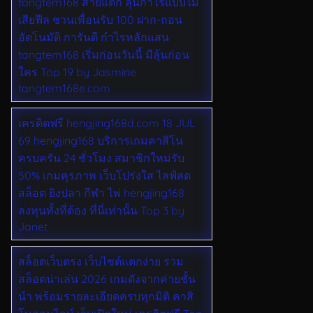
tangtem168 สายแตก ลุ้นกำไรแบบไม่
เสียฟีล ชวนเพื่อนรับ 100 ฝาก-ถอน
อัตโนมัติ การันตี กำไรหลักแสน
tangtem168 เริ่มก่อนวันนี้ มีลุ้นก่อน
ใคร Top 19 by Jasmine
tangtem168e.com
เครดิตฟรี hengjing168d.com 18 JUL
69 hengjing168 บริการเกมคาสิโน
ครบครัน 24 ชั่วโมง สมาชิกใหม่รับ
50% เกมคุรภาพ เว็บโปร่งใส ไลฟ์สด
สล็อต ยิงปลา กีฬา ไพ่ hengjing168
ลงทุนทั้งที่ต้อง ที่นี่เท่านั้น Top 3 by
Janet
สล็อตเว็บตรง เว็บไซต์แตกง่าย รวม
สล็อตน่าเล่น 2026 เกมดังจากค่ายชั้น
นำ พร้อมรายละเอียดครบทุกมิติ คาสิ