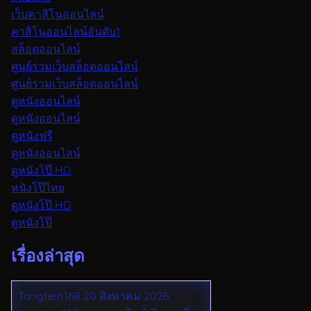
เว็บคาสิโนออนไลน์
คาสิโนออนไลน์อันดับ1
สล็อตออนไลน์
ศูนย์รวมเว็บสล็อตออนไลน์
ศูนย์รวมเว็บสล็อตออนไลน์
ดูหนังออนไลน์
ดูหนังออนไลน์
ดูหนังฟรี
ดูหนังออนไลน์
ดูหนังโป๊ HD
หนังโป๊ไทย
ดูหนังโป๊ HD
ดูหนังโป๊
เรื่องล่าสุด
Tangtem168 20 สิงหาคม 2026