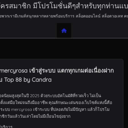
ครสมาชิก มีโปรโมชั่นดีๆสำหรับทุกท่านแบ
พวกเรามีเกมส์สนุกหลากหลายพร้อมบริการ สล็อตออนไลน์ สล็อตวอเลท คนเ
mercyrosa เข้าสู่ระบบ แตกทุกเกมต่อเนื่องฝาก
รบ Top 88 by Candra
ยมสูงสุดในปี 2025 ด้วยระบบอัตโนมัติที่รวดเร็ว ไม่เป็น
 ตั้งแต่มือใหม่จนถึงมืออาชีพ คุณลักษณะเด่นของเว็บไซต์แห่งนี้คือ
ที ระบบ mercyrosa เข้าระบบ ที่ปลอดภัยไม่มีปัญหา แล้วก็โปรโม
ชิกวันแล้ววันเล่าโดยไม่มีเงื่อนไขยุ่งยาก
ช้บริการ