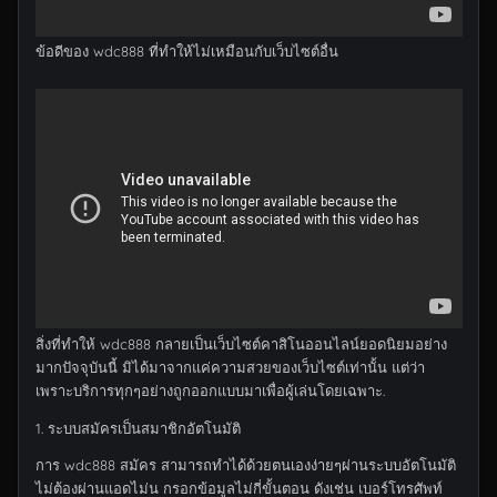
ข้อดีของ wdc888 ที่ทำให้ไม่เหมือนกับเว็บไซต์อื่น
สิ่งที่ทำให้ wdc888 กลายเป็นเว็บไซต์คาสิโนออนไลน์ยอดนิยมอย่าง
มากปัจจุบันนี้ มิได้มาจากแค่ความสวยของเว็บไซต์เท่านั้น แต่ว่า
เพราะบริการทุกๆอย่างถูกออกแบบมาเพื่อผู้เล่นโดยเฉพาะ.
1. ระบบสมัครเป็นสมาชิกอัตโนมัติ
การ wdc888 สมัคร สามารถทำได้ด้วยตนเองง่ายๆผ่านระบบอัตโนมัติ
ไม่ต้องผ่านแอดไม่น กรอกข้อมูลไม่กี่ขั้นตอน ดังเช่น เบอร์โทรศัพท์