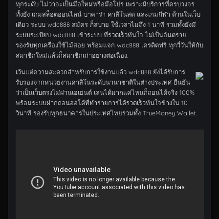
ทุกระดับ ไม่ว่าจะเป็นมือใหม่หรือมือโปร เพราะมีบริการที่ครบวงจร
ทั้งยัง เกมสล็อตออนไลน์ บาคาร่า คาสิโนสด และเกมกีฬา ด้านในเว็บ
เดียว ระบบ wdc888 สมัคร ก็สบาย ใช้เวลาไม่ถึง 1 นาที รวมทั้งยังมี
ระบบระเบียบ wdc888 เข้าระบบ ที่รวดเร็วทันใจ ไม่เป็นอันตราย
รองรับทุกเครื่องใช้ไม้สอย พร้อมแจก wdc888 เครดิตฟรี ทุกวี่วันให้กับ
สมาชิกใหม่แล้วก็สมาชิกเก่าอย่างต่อเนื่อง.
เว้นแต่ความสะดวกสำหรับการใช้งานแล้ว wdc888 ยังได้รับการ
รับรองจากหน่วยงานคาสิโนระดับนานาชาติในต่างประเทศ ยืนยัน
ว่าเป็นเว็บตรงไม่ผ่านเอเย่นต์ เล่นได้มากแค่ไหนก็ถอนได้จริง 100%
พร้อมระบบฝากถอนออโต้ที่ทำรายการได้รวดเร็วทันใจข้างใน 10
วินาที รองรับทุกธนาคารในประเทศไทยรวมทั้ง TrueMoney Wallet.