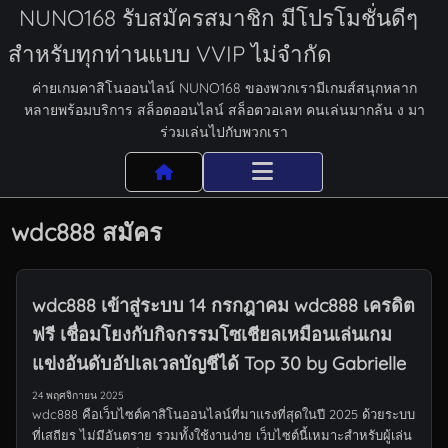
NUNO168 รับสมัครสมาชิก มีโปรโมชั่นดีๆ
สำหรับทุกท่านแบบ VVIP ไม่จำกัด
ค่ายเกมคาสิโนออนไลน์ NUNO168 ของพวกเรามีเกมส์สนุกหลาก
หลายพร้อมบริการ สล็อตออนไลน์ สล็อตวอเลท คนเล่นมากล้น ง มา
ร่วมเล่นไปกับพวกเรา
wdc888 สมัคร
wdc888 เข้าสู่ระบบ 14 กรกฎาคม wdc888 เครดิต
ฟรี เชื่อมโยงกับกิจกรรมโซเชียลเหมือนเล่นเกม
แข่งอันดับอัปเลเวลบัญชีได้ Top 30 by Gabrielle
24 พฤศจิกายน 2025
wdc888 คือเว็บไซต์คาสิโนออนไลน์ที่มาแรงที่สุดในปี 2025 ด้วยระบบ
ที่เสถียร ไม่มีอันตราย รวมทั้งใช้งานง่าย เว็บไซต์นี้เหมาะสำหรับผู้เล่น