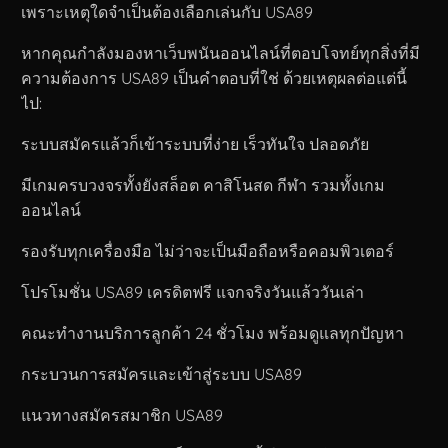
เพราะเหตุใดจำเป็นต้องเลือกเล่นกับ USA89
หากคุณกำลังมองหาเว็บพนันออนไลน์ที่ตอบโจทย์ทุกสิ่งที่มี
ความต้องการ USA89 เป็นคำตอบที่ใช่ ด้วยเหตุผลต่อแต่นี้
ไป:
ระบบสมัครแล้วก็เข้าระบบที่ง่าย เร็วทันใจ ปลอดภัย
มีเกมครบวงจรทั้งยังสล็อต คาสิโนสด กีฬา รวมทั้งเกม
ออนไลน์
รองรับทุกเครื่องมือ ไม่ว่าจะเป็นมือถือหรือคอมพิวเตอร์
โปรโมชั่น USA89 เครดิตฟรี แจกจริงวันแล้ววันเล่า
คณะทำงานบริการลูกค้า 24 ชั่วโมง พร้อมดูแลทุกปัญหา
กระบวนการสมัครและเข้าสู่ระบบ USA89
แนวทางสมัครสมาชิก USA89