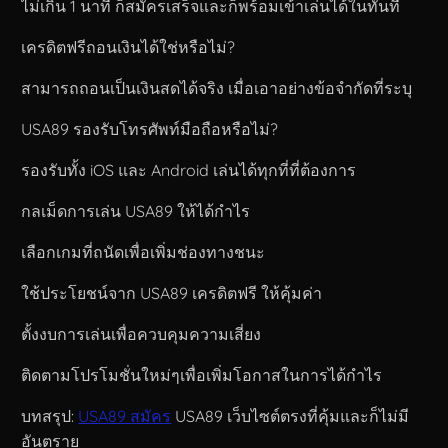
ไม่เกิน 1 นาที ก็สมัครเสร็จและก็พร้อมเข้าเล่นได้ในทันที
เครดิตฟรีถอนเงินได้ใช่หรือไม่?
สามารถถอนเป็นเงินสดได้จริง เมื่อเอาอย่างข้อจำกัดที่ระบุ
USA89 รองรับโทรศัพท์มือถือหรือไม่?
รองรับทั้ง iOS และ Android เล่นได้ทุกที่ที่ต้องการ
กลเม็ดการเล่น USA89 ให้ได้กำไร
เลือกเกมที่ถนัดเพื่อเพิ่มช่องทางชนะ
ใช้ประโยชน์จาก USA89 เครดิตฟรี ให้คุ้มค่า
ตั้งงบการเล่นเพื่อควบคุมความเสี่ยง
ติดตามโปรโมชั่นใหม่ๆเพื่อเพิ่มโอกาสในการได้กำไร
บทสรุป:
USA89 สมัคร
USA89 เว็บไซต์ตรงที่คุ้มและก็ไม่มี
อันตราย