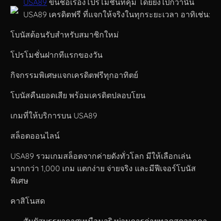
USA89
ขึ้นชื่อเรื่องโปรโมชั่นที่คุ้ม โดยยิ่งไปกว่านั้น
USA89 เครดิตฟรี ที่แจกให้จริงในทุกระยะเวลา อาทิเช่น:
โบนัสต้อนรับสำหรับสมาชิกใหม่
โปรโมชั่นฝากทีแรกของวัน
กิจกรรมพิเศษแจกเครดิตฟรีทุกอาทิตย์
โบนัสคืนยอดเสีย พร้อมเครดิตปลอบโยน
เกมที่ให้บริการบน USA89
สล็อตออนไลน์
USA89 รวมเกมสล็อตจากค่ายดังทั่วโลก มีให้เลือกเล่น
มากกว่า 1,000 เกม แตกง่าย จ่ายจริง และมีฟีเจอร์โบนัส
พิเศษ
คาสิโนสด