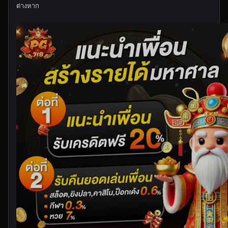
ต่างหาก