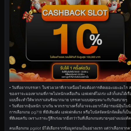
• วันที่อยากบรรเทา: ในช่วงเวลาที่เราเหนื่อยไหมต้องการคิดเยอะแยะอะไร 
ของเราจะมองหาเกมที่ภาพไม่หนักเหลือเกิน เอฟเฟกต์ไม่เร่ง แล้วก็เล่นได้เรื
แบบงี้จะทำให้พวกเราเล่นชิลมากมาย บรรเทาแบบสุดๆเหมาะกับวันสบายๆ
• วันที่อยากลุ้นหนัก: บางวัน พวกเราบางครั้งก็อาจจะอยากได้อารมณ์ลุ้นโบน
การเลือกเกม pg718 ที่มีเสียงดัง เอฟเฟกต์แรง หรือโบนัสจัดหนักจัดเต็มก็เป็น
ที่ดีเลยครับ เพราะเราจะรู้สึกเร่งมากยิ่งกว่าวันที่เลือกเกมสบายๆอย่างแน่แท้ค
คนเลือกเกม pgslot มิได้เลือกจากข้อมูลก่อนเป็นอย่างแรก แต่ว่าเลือกจากคว