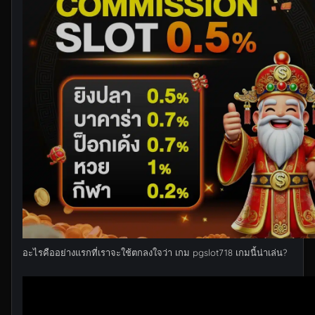
อะไรคืออย่างแรกที่เราจะใช้ตกลงใจว่า เกม pgslot718 เกมนี้น่าเล่น?