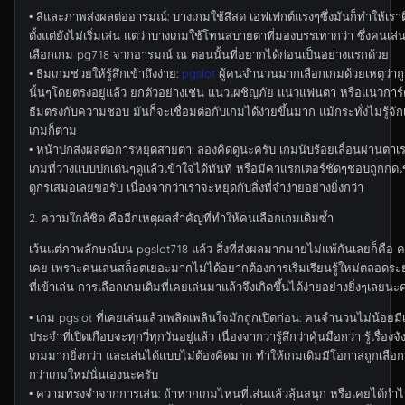
• สีและภาพส่งผลต่ออารมณ์: บางเกมใช้สีสด เอฟเฟกต์แรงๆซึ่งมันก็ทำให้เราตื
ตั้งแต่ยังไม่เริ่มเล่น แต่ว่าบางเกมใช้โทนสบายตาที่มองบรรเทากว่า ซึ่งคนเล่
เลือกเกม pg718 จากอารมณ์ ณ ตอนนั้นที่อยากได้ก่อนเป็นอย่างแรกด้วย
• ธีมเกมช่วยให้รู้สึกเข้าถึงง่าย:
pgslot
ผู้คนจำนวนมากเลือกเกมด้วยเหตุว่าถ
นั้นๆโดยตรงอยู่แล้ว ยกตัวอย่างเช่น แนวเผชิญภัย แนวแฟนตา หรือแนวการ์ตู
ธีมตรงกับความชอบ มันก็จะเชื่อมต่อกับเกมได้ง่ายขึ้นมาก แม้กระทั่งไม่รู้จัก
เกมก็ตาม
• หน้าปกส่งผลต่อการหยุดสายตา: ลองคิดดูนะครับ เกมนับร้อยเลื่อนผ่านตาเ
เกมที่วางแบบปกเด่นๆดูแล้วเข้าใจได้ทันที หรือมีคาแรกเตอร์ชัดๆชอบถูกกดเ
ดูกรเสมอเลยขอรับ เนื่องจากว่าเราจะหยุดกับสิ่งที่จำง่ายอย่างยิ่งกว่า
2. ความใกล้ชิด คืออีกเหตุผลสำคัญที่ทำให้คนเลือกเกมเดิมซ้ำ
เว้นแต่ภาพลักษณ์บน pgslot718 แล้ว สิ่งที่ส่งผลมากมายไม่แพ้กันเลยก็คือ ค
เคย เพราะคนเล่นสล็อตเยอะมากไม่ได้อยากต้องการเริ่มเรียนรู้ใหม่ตลอดระ
ที่เข้าเล่น การเลือกเกมเดิมที่เคยเล่นมาแล้วจึงเกิดขึ้นได้ง่ายอย่างยิ่งๆเลยนะ
• เกม pgslot ที่เคยเล่นแล้วเพลิดเพลินใจมักถูกเปิดก่อน: คนจำนวนไม่น้อยมี
ประจำที่เปิดเกือบจะทุกวี่ทุกวันอยู่แล้ว เนื่องจากว่ารู้สึกว่าคุ้นมือกว่า รู้เรื่องจ
เกมมากยิ่งกว่า และเล่นได้แบบไม่ต้องคิดมาก ทำให้เกมเดิมมีโอกาสถูกเลือก
กว่าเกมใหม่นั่นเองนะครับ
• ความทรงจำจากการเล่น: ถ้าหากเกมไหนที่เล่นแล้วลุ้นสนุก หรือเคยได้กำไ